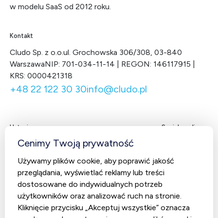
w modelu SaaS od 2012 roku.
Kontakt
Cludo Sp. z o.o.
ul. Grochowska 306/308, 03-840
Warszawa
NIP: 701-034-11-14 | REGON: 146117915 |
KRS: 0000421318
+48 22 122 30 30
info@cludo.pl
Usługi
Social media
Facebook
LinkedIn
X
You
Cenimy Twoją prywatność
Contact Center
Używamy plików cookie, aby poprawić jakość
CludoCRM
przeglądania, wyświetlać reklamy lub treści
Telekomunikacja
dostosowane do indywidualnych potrzeb
użytkowników oraz analizować ruch na stronie.
AI Studio – Sztuczna inteligencja
Kliknięcie przycisku „Akceptuj wszystkie” oznacza