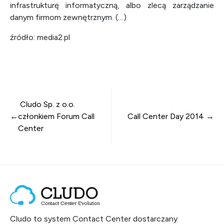
infrastrukturę informatyczną, albo zlecą zarządzanie
danym firmom zewnętrznym. (…)
źródło: media2.pl
Nawigacja wpisu
Cludo Sp. z o.o.
członkiem Forum Call
Call Center Day 2014
Center
Cludo to system Contact Center dostarczany