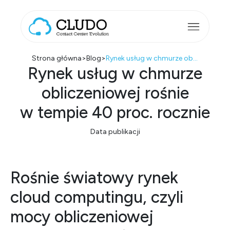
Przejdź do treści
Main Navigation
Strona główna
>
Blog
>
Rynek usług w chmurze obliczeniowej rośnie w tempie 40 proc. rocznie
Rynek usług w chmurze
obliczeniowej rośnie
w tempie 40 proc. rocznie
Data publikacji
Rośnie światowy
rynek
cloud computingu, czyli
mocy obliczeniowej