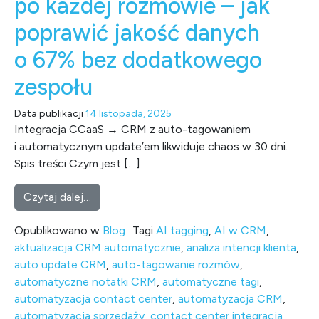
po każdej rozmowie – jak
poprawić jakość danych
o 67% bez dodatkowego
zespołu
Data publikacji
14 listopada, 2025
Integracja CCaaS → CRM z auto-tagowaniem
i automatycznym update’em likwiduje chaos w 30 dni.
Spis treści Czym jest […]
from Automatyczne tagowanie i update rek
Czytaj dalej…
Opublikowano w
Blog
Tagi
AI tagging
,
AI w CRM
,
aktualizacja CRM automatycznie
,
analiza intencji klienta
,
auto update CRM
,
auto-tagowanie rozmów
,
automatyczne notatki CRM
,
automatyczne tagi
,
automatyzacja contact center
,
automatyzacja CRM
,
automatyzacja sprzedaży
,
contact center integracja
,