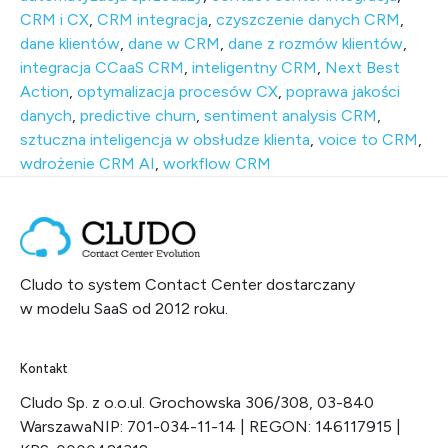
CRM i CX
,
CRM integracja
,
czyszczenie danych CRM
,
dane klientów
,
dane w CRM
,
dane z rozmów klientów
,
integracja CCaaS CRM
,
inteligentny CRM
,
Next Best
Action
,
optymalizacja procesów CX
,
poprawa jakości
danych
,
predictive churn
,
sentiment analysis CRM
,
sztuczna inteligencja w obsłudze klienta
,
voice to CRM
,
wdrożenie CRM AI
,
workflow CRM
Cludo to system Contact Center dostarczany
w modelu SaaS od 2012 roku.
Kontakt
Cludo Sp. z o.o.
ul. Grochowska 306/308, 03-840
Warszawa
NIP: 701-034-11-14 | REGON: 146117915 |