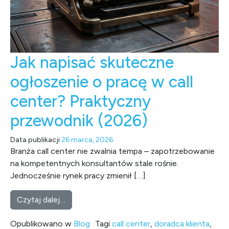
Jak napisać skuteczne
ogłoszenie o pracę w call
center? Praktyczny
przewodnik (2026)
Data publikacji
26 marca, 2026
Branża call center nie zwalnia tempa – zapotrzebowanie
na kompetentnych konsultantów stale rośnie.
Jednocześnie rynek pracy zmienił […]
from Jak napisać skuteczne ogłoszenie o pr
Czytaj dalej…
Opublikowano w
Blog
Tagi
call center
,
doradca klienta
,