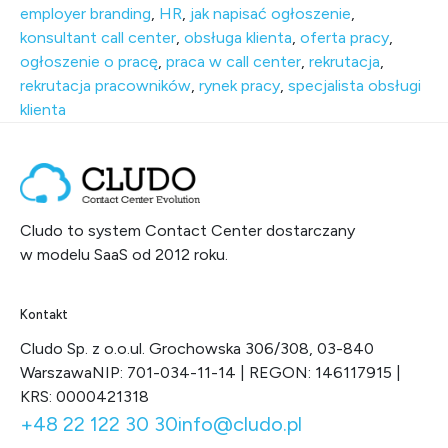
employer branding
,
HR
,
jak napisać ogłoszenie
,
konsultant call center
,
obsługa klienta
,
oferta pracy
,
ogłoszenie o pracę
,
praca w call center
,
rekrutacja
,
rekrutacja pracowników
,
rynek pracy
,
specjalista obsługi
klienta
Cludo to system Contact Center dostarczany
w modelu SaaS od 2012 roku.
Kontakt
Cludo Sp. z o.o.
ul. Grochowska 306/308, 03-840
Warszawa
NIP: 701-034-11-14 | REGON: 146117915 |
KRS: 0000421318
+48 22 122 30 30
info@cludo.pl