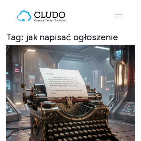
Przejdź do treści
Main Navigation
Tag:
jak napisać ogłoszenie