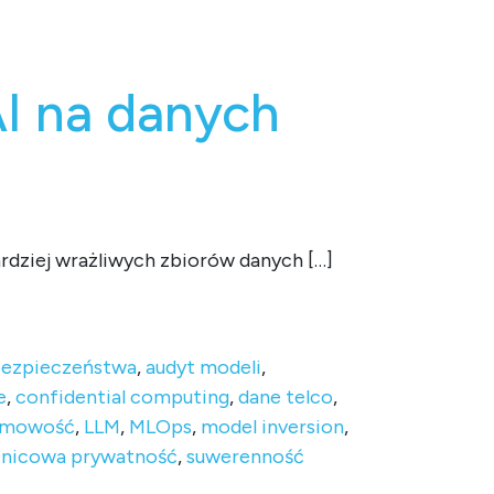
I na danych
ardziej wrażliwych zbiorów danych […]
 bezpieczeństwa
,
audyt modeli
,
e
,
confidential computing
,
dane telco
,
imowość
,
LLM
,
MLOps
,
model inversion
,
żnicowa prywatność
,
suwerenność