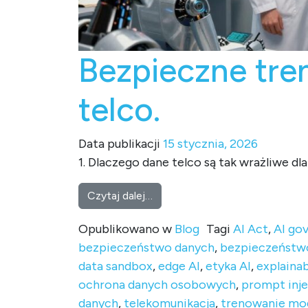
Bezpieczne tre
telco.
Data publikacji
15 stycznia, 2026
1. Dlaczego dane telco są tak wrażliwe d
from Bezpieczne trenowanie mo
Czytaj dalej…
Opublikowano w
Blog
Tagi
AI Act
,
AI go
bezpieczeństwo danych
,
bezpieczeństw
data sandbox
,
edge AI
,
etyka AI
,
explainab
ochrona danych osobowych
,
prompt inje
danych
,
telekomunikacja
,
trenowanie mod