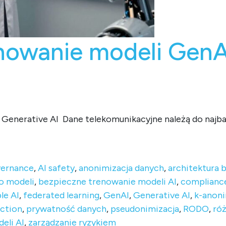
nowanie modeli GenA
la Generative AI Dane telekomunikacyjne należą do najb
deli GenAI na danych telco.
vernance
,
AI safety
,
anonimizacja danych
,
architektura
o modeli
,
bezpieczne trenowanie modeli AI
,
complianc
le AI
,
federated learning
,
GenAI
,
Generative AI
,
k-anon
ction
,
prywatność danych
,
pseudonimizacja
,
RODO
,
ró
eli AI
,
zarządzanie ryzykiem