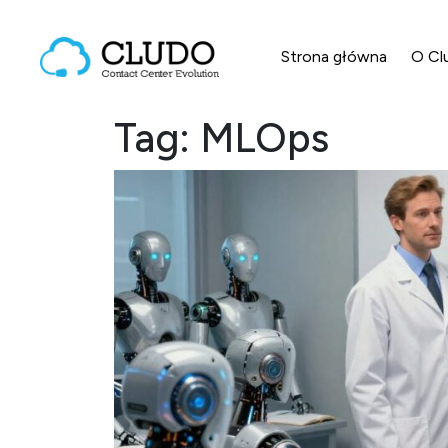
Przejdź do treści
Strona główna
O Cl
Main Navigation
Tag:
MLOps