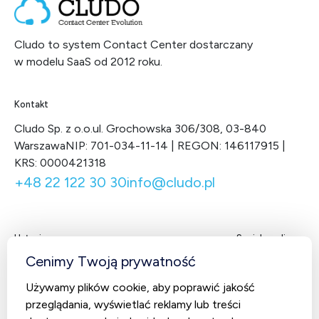
Cludo to system Contact Center dostarczany
w modelu SaaS od 2012 roku.
Kontakt
Cludo Sp. z o.o.
ul. Grochowska 306/308, 03-840
Warszawa
NIP: 701-034-11-14 | REGON: 146117915 |
KRS: 0000421318
+48 22 122 30 30
info@cludo.pl
Usługi
Social media
Facebook
LinkedIn
X
You
Cenimy Twoją prywatność
Contact Center
Używamy plików cookie, aby poprawić jakość
CludoCRM
przeglądania, wyświetlać reklamy lub treści
Telekomunikacja