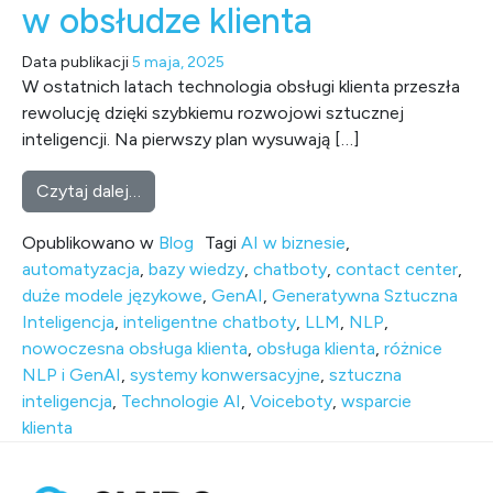
w obsłudze klienta
Data publikacji
5 maja, 2025
W ostatnich latach technologia obsługi klienta przeszła
rewolucję dzięki szybkiemu rozwojowi sztucznej
inteligencji. Na pierwszy plan wysuwają […]
from Różnice między NLP a Generatywną Szt
Czytaj dalej…
Opublikowano w
Blog
Tagi
AI w biznesie
,
automatyzacja
,
bazy wiedzy
,
chatboty
,
contact center
,
duże modele językowe
,
GenAI
,
Generatywna Sztuczna
Inteligencja
,
inteligentne chatboty
,
LLM
,
NLP
,
nowoczesna obsługa klienta
,
obsługa klienta
,
różnice
NLP i GenAI
,
systemy konwersacyjne
,
sztuczna
inteligencja
,
Technologie AI
,
Voiceboty
,
wsparcie
klienta