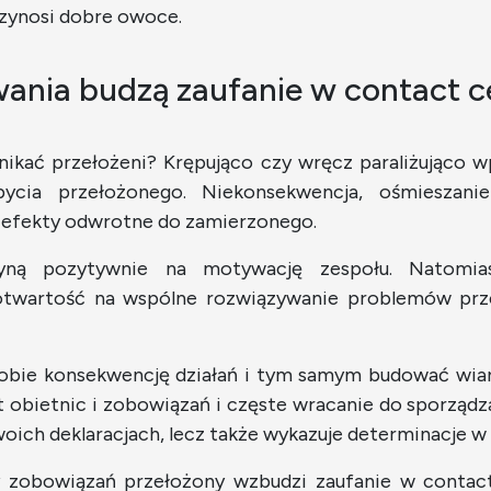
zynosi dobre owoce.
ania budzą zaufanie w contact c
ikać przełożeni? Krępująco czy wręcz paraliżująco w
cia przełożonego. Niekonsekwencja, ośmieszani
ą efekty odwrotne do zamierzonego.
ną pozytywnie na motywację zespołu. Natomiast
otwartość na wspólne rozwiązywanie problemów prz
sobie konsekwencję działań i tym samym budować wi
st obietnic i zobowiązań i częste wracanie do sporząd
swoich deklaracjach, lecz także wykazuje determinacje 
cy zobowiązań przełożony wzbudzi zaufanie w contac