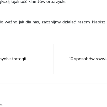
ększą lojalność klientów oraz zyski.
nie ważne jak dla nas, zacznijmy działać razem. Napis
su
nych strategii
10 sposobów rozwi
kt