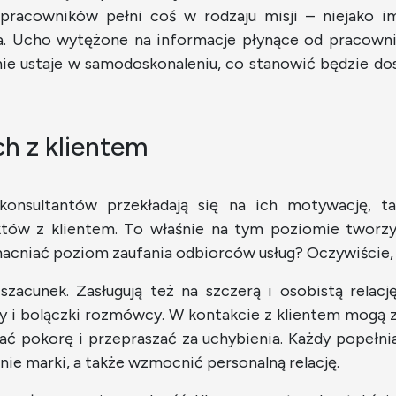
racowników pełni coś w rodzaju misji – niejako im 
. Ucho wytężone na informacje płynące od pracownik
nie ustaje w samodoskonaleniu, co stanowić będzie d
h z klientem
konsultantów przekładają się na ich motywację, ta
któw z klientem. To właśnie na tym poziomie tworzy
acniać poziom zaufania odbiorców usług? Oczywiście, 
 szacunek. Zasługują też na szczerą i osobistą rela
by i bolączki rozmówcy. W kontakcie z klientem mogą 
ć pokorę i przepraszać za uchybienia. Każdy popełnia
ie marki, a także wzmocnić personalną relację.