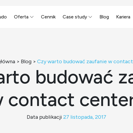
udo
Oferta
Cennik
Case study
Blog
Kariera
główna
>
Blog
>
Czy warto budować zaufanie w contact
rto budować z
 contact cente
Data publikacji
27 listopada, 2017