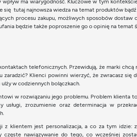
y wpływ ma wiarygodność. Kluczowe w tym kontekści
 się tutaj najnowsza wiedza na temat produktów bądź u
zących procesu zakupu, możliwych sposobów dostaw c
nia będzie także poproszenie go o opinię na temat św
kontaktach telefonicznych. Przewidują, że marki chcą n
u zaradzić? Klienci powinni wierzyć, że zwracasz się 
i ulży w codziennych bolączkach.
towi w rozwiązaniu jego problemu. Problem klienta t
y usługi, zrozumienie oraz determinacja w przekra
h.
 klientem jest personalizacja, a co za tym idzie: z
y częste nawiązywanie do tego, co wcześniej zosta