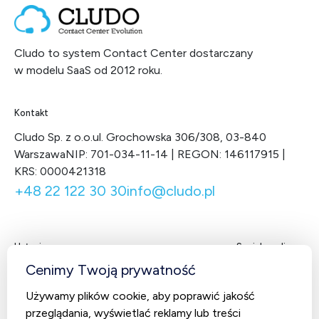
Cludo to system Contact Center dostarczany
w modelu SaaS od 2012 roku.
Kontakt
Cludo Sp. z o.o.
ul. Grochowska 306/308, 03-840
Warszawa
NIP: 701-034-11-14 | REGON: 146117915 |
KRS: 0000421318
+48 22 122 30 30
info@cludo.pl
Usługi
Social media
Facebook
LinkedIn
X
You
Cenimy Twoją prywatność
Contact Center
Używamy plików cookie, aby poprawić jakość
CludoCRM
przeglądania, wyświetlać reklamy lub treści