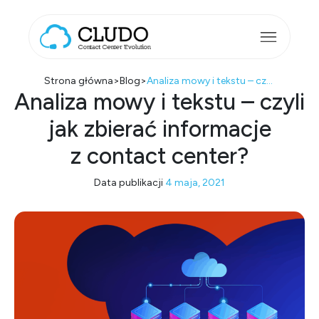
Przejdź do treści
Main Navigation
Strona główna
>
Blog
>
Analiza mowy i tekstu – czyli jak zbierać informacje z contact center?
Analiza mowy i tekstu – czyli
jak zbierać informacje
z contact center?
Data publikacji
4 maja, 2021