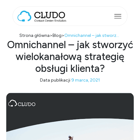
Przejdź do treści
Main Navigation
Strona główna
>
Blog
>
Omnichannel – jak stworzyć wielokanałową strategię obsługi klienta?
Omnichannel – jak stworzyć
wielokanałową strategię
obsługi klienta?
Data publikacji
9 marca, 2021