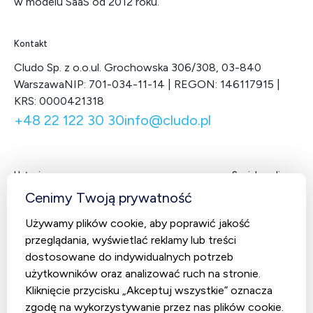
w modelu SaaS od 2012 roku.
Kontakt
Cludo Sp. z o.o.
ul. Grochowska 306/308, 03-840
Warszawa
NIP: 701-034-11-14 | REGON: 146117915 |
KRS: 0000421318
+48 22 122 30 30
info@cludo.pl
Usługi
Social media
Facebook
LinkedIn
X
You
Cenimy Twoją prywatność
Contact Center
Używamy plików cookie, aby poprawić jakość
CludoCRM
przeglądania, wyświetlać reklamy lub treści
Telekomunikacja
dostosowane do indywidualnych potrzeb
użytkowników oraz analizować ruch na stronie.
AI Studio – Sztuczna inteligencja
Kliknięcie przycisku „Akceptuj wszystkie” oznacza
zgodę na wykorzystywanie przez nas plików cookie.