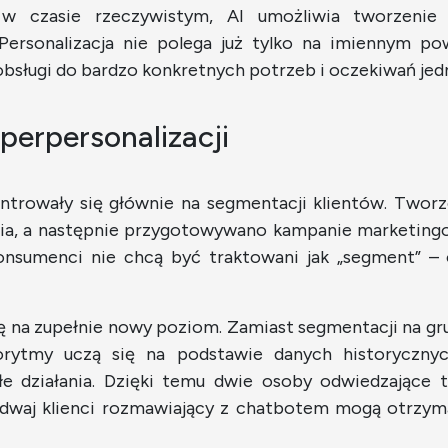
w czasie rzeczywistym, AI umożliwia tworzenie 
 Personalizacja nie polega już tylko na imiennym p
obsługi do bardzo konkretnych potrzeb i oczekiwań jed
perpersonalizacji
ntrowały się głównie na segmentacji klientów. Twor
ania, a następnie przygotowywano kampanie marketing
onsumenci nie chcą być traktowani jak „segment” – 
ę na zupełnie nowy poziom. Zamiast segmentacji na gr
orytmy uczą się na podstawie danych historycznyc
złe działania. Dzięki temu dwie osoby odwiedzające
a dwaj klienci rozmawiający z chatbotem mogą otrz