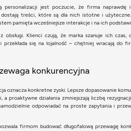
ią personalizacji jest poczucie, że firma naprawdę
dostają treści, które są dla nich istotne i użyteczne
ystem pamięta wcześniejsze interakcje i na ich podstaw
z obsługi. Klienci czują, że marka szanuje ich czas, 
i przekłada się na lojalność – chętniej wracają do f
przewaga konkurencyjna
zacja oznacza konkretne zyski. Lepsze dopasowanie ko
 a proaktywne działania zmniejszają liczbę rezygnacj
amodzielnie odpowiadać na proste zapytania i przew
pozwala firmom budować długofalową przewagę konkure