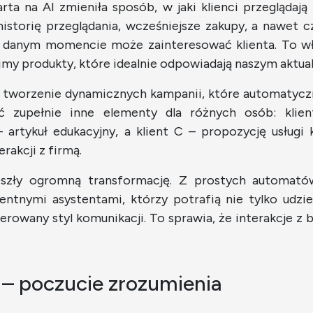
a na AI zmieniła sposób, w jaki klienci przeglądają
istorię przeglądania, wcześniejsze zakupy, a nawet c
 danym momencie może zainteresować klienta. To wł
imy produkty, które idealnie odpowiadają naszym akt
a tworzenie dynamicznych kampanii, które automatyczn
 zupełnie inne elementy dla różnych osób: klie
– artykuł edukacyjny, a klient C – propozycję usług
erakcji z firmą.
eszły ogromną transformację. Z prostych automatów
gentnymi asystentami, którzy potrafią nie tylko udzi
eferowany styl komunikacji. To sprawia, że interakcje z
w – poczucie zrozumienia