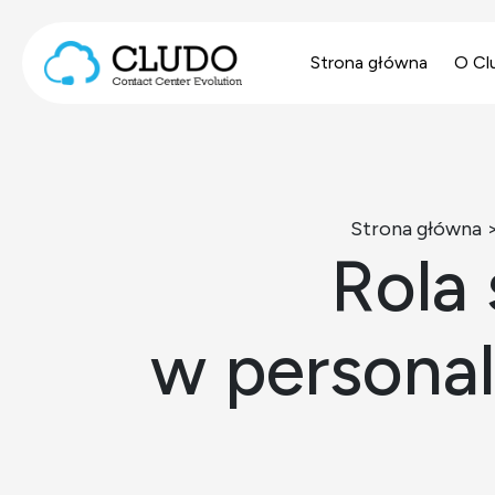
Przejdź do treści
Strona główna
O Cl
Main Navigation
Strona główna
Rola 
w personal