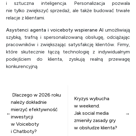
i sztuczna inteligencja. Personalizacja pozwala
nie tylko zwiększyć sprzedaż, ale także budować trwałe
relacje z klientami.
Asystenci agenta i voiceboty wspierane AI
umożliwiają
szybką, trafną i spersonalizowaną obsługę, odciążając
pracowników i zwiększając satysfakcję klientów. Firmy,
które skutecznie łączą technologię z indywidualnym
podejściem do klienta, zyskują realną przewagę
konkurencyjną.
Nawigacja wpisu
Dlaczego w 2026 roku
Kryzys wybucha
należy dokładnie
w weekend.
mierzyć efektywność
Jak social media
inwestycji
zmieniły zasady gry
w Voiceboty
w obsłudze klienta?
i Chatboty?