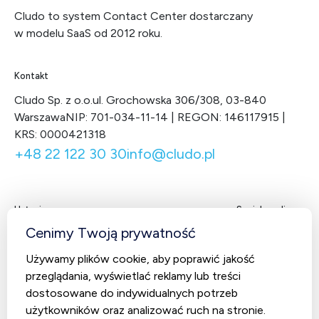
Cludo to system Contact Center dostarczany
w modelu SaaS od 2012 roku.
Kontakt
Cludo Sp. z o.o.
ul. Grochowska 306/308, 03-840
Warszawa
NIP: 701-034-11-14 | REGON: 146117915 |
KRS: 0000421318
+48 22 122 30 30
info@cludo.pl
Usługi
Social media
Facebook
LinkedIn
X
You
Cenimy Twoją prywatność
Contact Center
Używamy plików cookie, aby poprawić jakość
CludoCRM
przeglądania, wyświetlać reklamy lub treści
Telekomunikacja
dostosowane do indywidualnych potrzeb
AI Studio – Sztuczna inteligencja
użytkowników oraz analizować ruch na stronie.