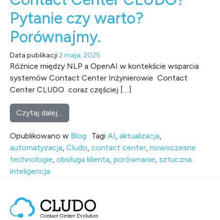
Pytanie czy warto?
Porównajmy.
Data publikacji
2 maja, 2025
Różnice między NLP a OpenAI w kontekście wsparcia
systemów Contact Center Inżynierowie Contact
Center CLUDO coraz częściej […]
from Aktualizacja (AI) Sztucznej Intelige
Czytaj dalej…
Opublikowano w
Blog
Tagi
AI
,
aktualizacja
,
automatyzacja
,
Cludo
,
contact center
,
nowoczesne
technologie
,
obsługa klienta
,
porównanie
,
sztuczna
inteligencja