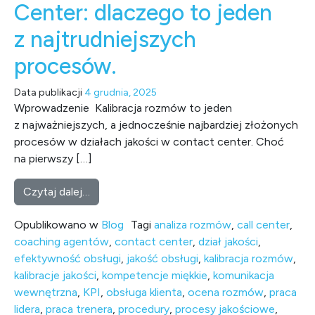
Center: dlaczego to jeden
z najtrudniejszych
procesów.
Data publikacji
4 grudnia, 2025
Wprowadzenie Kalibracja rozmów to jeden
z najważniejszych, a jednocześnie najbardziej złożonych
procesów w działach jakości w contact center. Choć
na pierwszy […]
from Kalibracja rozmów w dziale Oceny Jako
Czytaj dalej…
Opublikowano w
Blog
Tagi
analiza rozmów
,
call center
,
coaching agentów
,
contact center
,
dział jakości
,
efektywność obsługi
,
jakość obsługi
,
kalibracja rozmów
,
kalibracje jakości
,
kompetencje miękkie
,
komunikacja
wewnętrzna
,
KPI
,
obsługa klienta
,
ocena rozmów
,
praca
lidera
,
praca trenera
,
procedury
,
procesy jakościowe
,