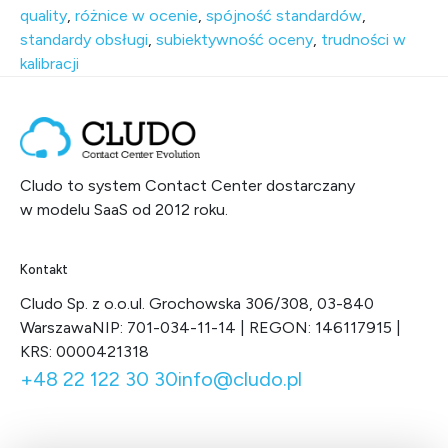
quality
,
różnice w ocenie
,
spójność standardów
,
standardy obsługi
,
subiektywność oceny
,
trudności w
kalibracji
Cludo to system Contact Center dostarczany
w modelu SaaS od 2012 roku.
Kontakt
Cludo Sp. z o.o.
ul. Grochowska 306/308, 03-840
Warszawa
NIP: 701-034-11-14 | REGON: 146117915 |
KRS: 0000421318
+48 22 122 30 30
info@cludo.pl