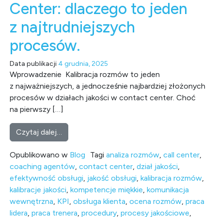
Center: dlaczego to jeden
z najtrudniejszych
procesów.
Data publikacji
4 grudnia, 2025
Wprowadzenie Kalibracja rozmów to jeden
z najważniejszych, a jednocześnie najbardziej złożonych
procesów w działach jakości w contact center. Choć
na pierwszy […]
from Kalibracja rozmów w dziale Oceny Jako
Czytaj dalej…
Opublikowano w
Blog
Tagi
analiza rozmów
,
call center
,
coaching agentów
,
contact center
,
dział jakości
,
efektywność obsługi
,
jakość obsługi
,
kalibracja rozmów
,
kalibracje jakości
,
kompetencje miękkie
,
komunikacja
wewnętrzna
,
KPI
,
obsługa klienta
,
ocena rozmów
,
praca
lidera
,
praca trenera
,
procedury
,
procesy jakościowe
,