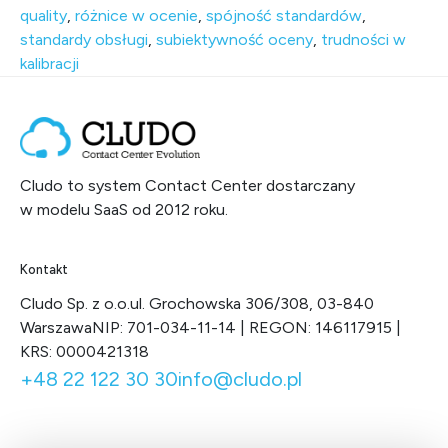
quality
,
różnice w ocenie
,
spójność standardów
,
standardy obsługi
,
subiektywność oceny
,
trudności w
kalibracji
Cludo to system Contact Center dostarczany
w modelu SaaS od 2012 roku.
Kontakt
Cludo Sp. z o.o.
ul. Grochowska 306/308, 03-840
Warszawa
NIP: 701-034-11-14 | REGON: 146117915 |
KRS: 0000421318
+48 22 122 30 30
info@cludo.pl