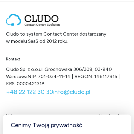
Cludo to system Contact Center dostarczany
w modelu SaaS od 2012 roku.
Kontakt
Cludo Sp. z o.o.
ul. Grochowska 306/308, 03-840
Warszawa
NIP: 701-034-11-14 | REGON: 146117915 |
KRS: 0000421318
+48 22 122 30 30
info@cludo.pl
Usługi
Social media
Facebook
LinkedIn
X
You
Cenimy Twoją prywatność
Contact Center