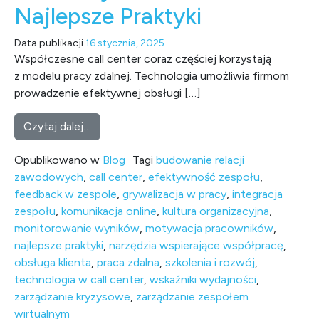
Najlepsze Praktyki
Data publikacji
16 stycznia, 2025
Współczesne call center coraz częściej korzystają
z modelu pracy zdalnej. Technologia umożliwia firmom
prowadzenie efektywnej obsługi […]
from Zarządzanie Zespołem Wirtualnym w Cal
Czytaj dalej…
Opublikowano w
Blog
Tagi
budowanie relacji
zawodowych
,
call center
,
efektywność zespołu
,
feedback w zespole
,
grywalizacja w pracy
,
integracja
zespołu
,
komunikacja online
,
kultura organizacyjna
,
monitorowanie wyników
,
motywacja pracowników
,
najlepsze praktyki
,
narzędzia wspierające współpracę
,
obsługa klienta
,
praca zdalna
,
szkolenia i rozwój
,
technologia w call center
,
wskaźniki wydajności
,
zarządzanie kryzysowe
,
zarządzanie zespołem
wirtualnym