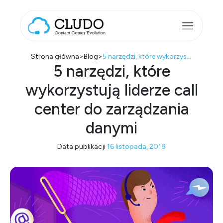
Przejdź do treści
Main Navigation
Strona główna
>
Blog
>
5 narzędzi, które wykorzystują liderze call center do zarządzania danymi
5 narzędzi, które
wykorzystują liderze call
center do zarządzania
danymi
Data publikacji
16 listopada, 2018