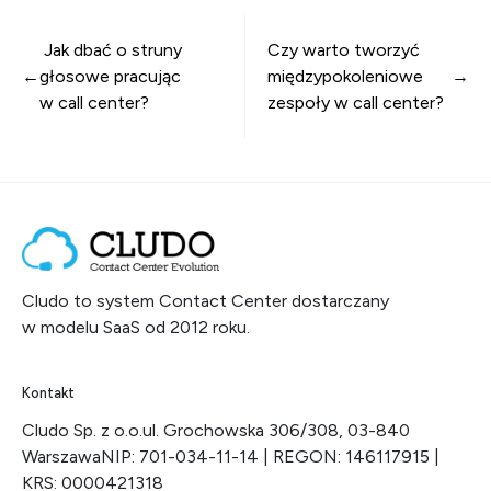
Nawigacja wpisu
Jak dbać o struny
Czy warto tworzyć
głosowe pracując
międzypokoleniowe
w call center?
zespoły w call center?
Cludo to system Contact Center dostarczany
w modelu SaaS od 2012 roku.
Kontakt
Cludo Sp. z o.o.
ul. Grochowska 306/308, 03-840
Warszawa
NIP: 701-034-11-14 | REGON: 146117915 |
KRS: 0000421318