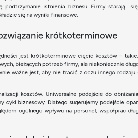
ę podtrzymanie istnienia biznesu. Firmy starają s
ładzie się na wyniki finansowe.
i rozwiązanie krótkoterminowe
ności jest krótkoterminowe cięcie kosztów – takie, 
wych, bieżących potrzeb firmy, ale niekoniecznie dług
ównie ważne jest, aby nie tracić z oczu innego rodza
malizacji kosztów. Uniwersalne podejście do obniżani
ny cykl biznesowy. Dlatego sugerujemy podejście opar
lędem ogólnego wpływu na personel, współprac dług