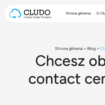
Przejdź do treści
Strona główna
O Cl
Main Navigation
Strona główna
>
Blog
>
Ch
Chcesz ob
contact cen