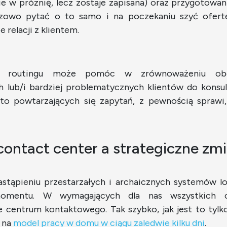
zie w próżnię, lecz zostaje zapisana) oraz przygotowan
azowo pytać o to samo i na poczekaniu szyć ofertę
relacji z klientem.
guł routingu może pomóc w zrównoważeniu obci
 lub/i bardziej problematycznych klientów do konsu
to powtarzających się zapytań, z pewnością sprawi
ontact center a strategiczne zm
zastąpieniu przestarzałych i archaicznych systemów l
mentu. W wymagających dla nas wszystkich cza
e centrum kontaktowego. Tak szybko, jak jest to tylk
o na
model pracy w domu w ciągu zaledwie kilku dni
.