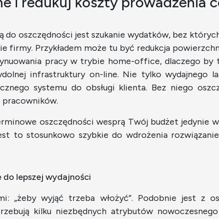
ne i redukuj koszty prowadzenia 
gą do oszczędności jest szukanie wydatków, bez któryc
ie firmy. Przykładem może tu być redukcja powierzchn
ynuowania pracy w trybie home-office, dlaczego by te
olnej infrastruktury on-line. Nie tylko wydajnego l
cznego systemu do obsługi klienta. Bez niego oszcz
i pracowników.
terminowe oszczędności wesprą Twój budżet jedynie w
 jest to stosunkowo szybkie do wdrożenia rozwiązanie
 do lepszej wydajności
mi: „żeby wyjąć trzeba włożyć”. Podobnie jest z 
potrzebują kilku niezbędnych atrybutów nowoczesne