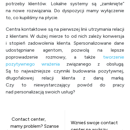
potrzeby klientów. Lokalne systemy są „zamknięte”
na nowe rozwiązania. Do dyspozycji mamy wyłączenie
to, co kupiliśmy na płycie.
Centra kontaktowe są na pierwszej linii utrzymania relacji
z klientami. W dużej mierze to od nich zależy konwersja
i stopień zadowolenia klienta. Spersonalizowane dane
udostępniane agentom, pozwolą na lepsze
poprowadzenie rozmowy, a także
tworzenie
pozytywnego wrażenia
związanego z obsługą.
Są to najważniejsze czynniki budowania pozytywnej,
długofalowej relacji klienta z daną marką.
Czy to niewystarczający powód do pracy
nad personalizacją swoich usług?
Nawigacja wpisu
Contact center,
Wznieś swoje contact
mamy problem? Szanse
center na wyższy