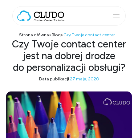
Przejdź do treści
Main Navigation
Strona główna
>
Blog
>
Czy Twoje contact center jest na dobrej drodze do personalizacji obsługi?
Czy Twoje contact center
jest na dobrej drodze
do personalizacji obsługi?
Data publikacji
27 maja, 2020