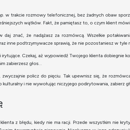
 np. w trakcie rozmowy telefonicznej, bez żadnych obaw sporz
niejszych wątków. Fakt, że pamiętasz to, o czym klient mówił
daj znać, że nadążasz za rozmówcą. Wszelkie potakiwania,
 oraz inne podtrzymywacze sprawią, że nie pozostaniesz w tyle
 i irytujące. Czekaj, aż wypowiedź Twojego klienta dobiegnie k
anim zabierzesz głos…
 zwyczajnie policz do pięciu. Tak upewnisz się, że rozmówc
 kulturalny i nie wywołując niczyjego podirytowania, zabierz gł
ę
klienta z błędu, kiedy nie ma racji. Przede wszystkim nie kry