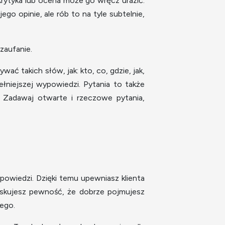
krytyka lub ocena może go wręcz urazić.
jego opinie, ale rób to na tyle subtelnie,
zaufanie.
ć takich słów, jak: kto, co, gdzie, jak,
ełniejszej wypowiedzi. Pytania to także
 Zadawaj otwarte i rzeczowe pytania,
owiedzi. Dzięki temu upewniasz klienta
zyskujesz pewność, że dobrze pojmujesz
iego.