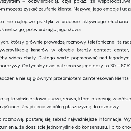
szystkim – odzwierciedlaj, czyli pokaż, że współodczuw
ym możesz zyskać zaufanie klienta. Nazywaj jego emocje i uczu
to nie najlepsze praktyki w procesie aktywnego słuchania.
 ośmielisz go, potwierdzając jego słowa.
tych, którzy głównie prowadzą rozmowy telefoniczne, ta ra
ywersyfikację kanałów w obrębie branży contact center
by wideo chaty. Dlatego warto popracować nad łagodnym sp
uporczywy. Optymalny czas patrzenia w jego oczy to 30 – 60
iadczenia nie są głównym przedmiotem zainteresowań klienta.
o są to właśnie słowa klucze, słowa, które interesują współuc
orzyściach. Znajdziecie wspólną płaszczyznę do rozmowy.
 rozmowę, postaraj się zebrać najważniejsze informacje. Wymi
mienia, że doszliście jednomyślnie do konsensusu. I o to chod