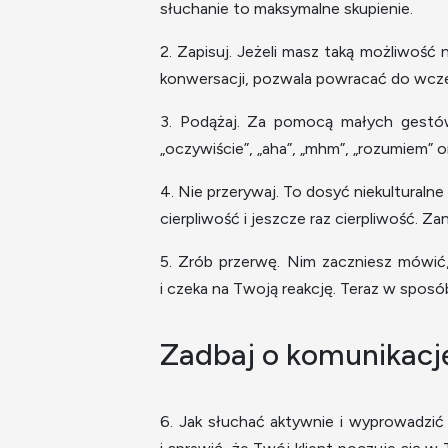
słuchanie to maksymalne skupienie.
2. Zapisuj. Jeżeli masz taką możliwość
konwersacji, pozwala powracać do wcześ
3. Podążaj. Za pomocą małych gestów 
„oczywiście”, „aha”, „mhm”, „rozumiem”
4. Nie przerywaj. To dosyć niekulturalne
cierpliwość i jeszcze raz cierpliwość. Z
5. Zrób przerwę. Nim zaczniesz mówić,
i czeka na Twoją reakcję. Teraz w sposób
Zadbaj o komunikacj
6. Jak słuchać aktywnie i wyprowadzić 