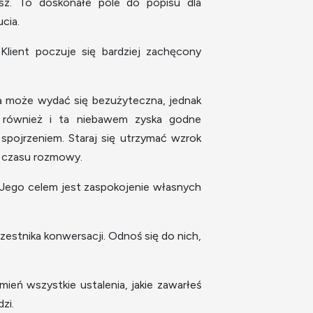
asz. To doskonałe pole do popisu dla
cia.
 Klient poczuje się bardziej zachęcony
da może wydać się bezużyteczna, jednak
, również i ta niebawem zyska godne
ojrzeniem. Staraj się utrzymać wzrok
% czasu rozmowy.
 Jego celem jest zaspokojenie własnych
zestnika konwersacji. Odnoś się do nich,
eń wszystkie ustalenia, jakie zawarłeś
zi.