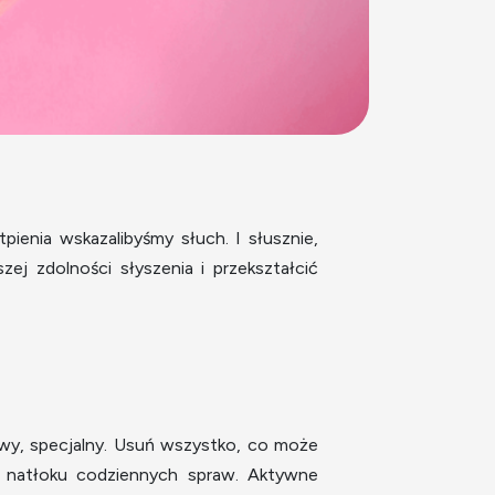
pienia wskazalibyśmy słuch. I słusznie,
ej zdolności słyszenia i przekształcić
owy, specjalny. Usuń wszystko, co może
d natłoku codziennych spraw. Aktywne