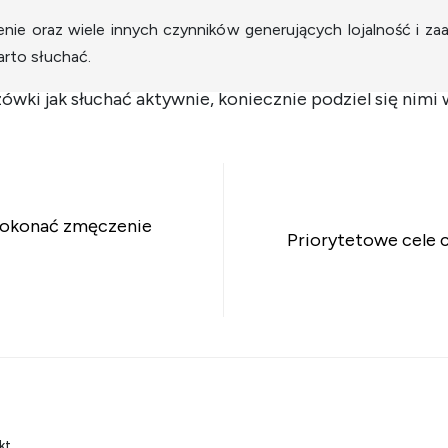
enie oraz wiele innych czynników generujących lojalność i za
arto słuchać.
wki jak słuchać aktywnie, koniecznie podziel się nimi
su
 pokonać zmęczenie
Priorytetowe cele 
kt