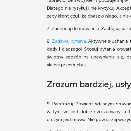
i sprawić, że Twój klient poczuje się 
Dlatego nie ryzykuj i nie krytykuj. Akcep
żeby klient czuł, że dbasz o niego, a ni
7. Zachęcaj do mówienia. Zachęcaj part
8.
Zadawaj pytania
. Aktywne słuchanie t
kiedy i dlaczego! Stosuj pytania otwar
świetny sposób na upewnienie się, c
ale nie przesłuchuj.
Zrozum bardziej, usły
9. Parafrazuj. Powiedz własnymi słowa
w tym, że jest dobrze zrozumiany, a T
o czym jest mowa. Nie powtarzaj wszyst