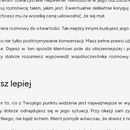
w Twoim towarzystwie niepewnie. Niesłuszna w jego odczuciu 
tuj rozmówcę takim, jakim jest. Ewentualnie delikatnie koryguj 
e chcesz mu za wszelką cenę udowodnić, że się myli.
nera rozmowy do otwartości. Tak między innymi budujesz jego 
o nie tylko podtrzymywanie konwersacji. Masz pełne prawo używa
te. Dajesz w ten sposób klientowi pole do obszerniejszej i p
zy dobrze rozumiesz wypowiedź współuczestnika rozmowy.
sz lepiej
mi to, co z Twojego punktu widzenia jest najważniejsze w wyp
y dobrze odnajdujesz się w jego sytuacji. Przy okazji sam 
kiego, nie bądź echem. Klient pomyśli wówczas, że drwisz z n