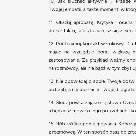
10. Jak słuchać aktywnie ? Przede w
Twojej empatii, a także moment, w któr
11. Okazuj aprobatę. Krytyka i ocena 
do kontaktu, jeśli utożsamisz się z nim i
12. Podtrzymuj kontakt wzrokowy. Dla 
mając na względzie coraz większą d
zastosowanie. Za przykład weźmy choć
na rozmówcy, ale nie bądź w tym zbyt 
13. Nie opowiadaj o sobie. Twoje dośw
potrzeb, a nie poznanie Twojej biografii.
14. Śledź powtarzające się słowa. Częst
a będziesz mówił o jego potrzebach i k
15. Rób krótkie podsumowania. Kończąc
z rozmówcą. W ten sposób dasz do zrozu