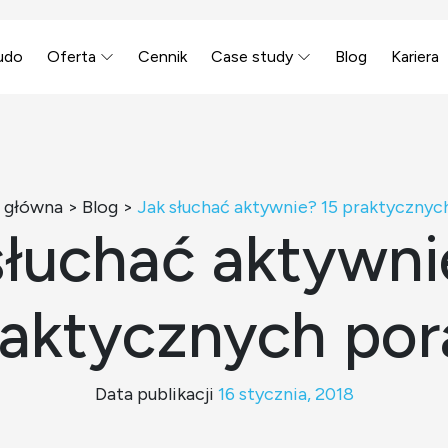
udo
Oferta
Cennik
Case study
Blog
Kariera
 główna
>
Blog
>
Jak słuchać aktywnie? 15 praktycznyc
słuchać aktywni
raktycznych por
Data publikacji
16 stycznia, 2018