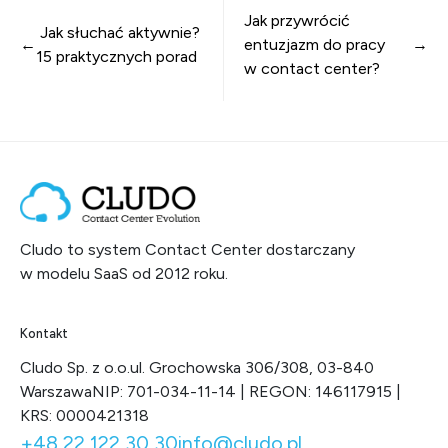
Nawigacja wpisu
Jak przywrócić
Jak słuchać aktywnie?
entuzjazm do pracy
15 praktycznych porad
w contact center?
Cludo to system Contact Center dostarczany
w modelu SaaS od 2012 roku.
Kontakt
Cludo Sp. z o.o.
ul. Grochowska 306/308, 03-840
Warszawa
NIP: 701-034-11-14 | REGON: 146117915 |
KRS: 0000421318
+48 22 122 30 30
info@cludo.pl