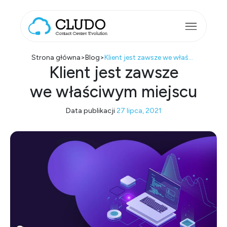
Przejdź do treści
Main Navigation
Strona główna
>
Blog
>
Klient jest zawsze we właściwym miejscu
Klient jest zawsze
we właściwym miejscu
Data publikacji
27 lipca, 2021