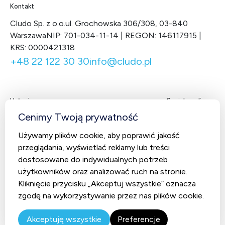
Kontakt
Cludo Sp. z o.o.
ul. Grochowska 306/308, 03-840
Warszawa
NIP: 701-034-11-14 | REGON: 146117915 |
KRS: 0000421318
+48 22 122 30 30
info@cludo.pl
Usługi
Social media
Facebook
LinkedIn
X
You
Cenimy Twoją prywatność
Contact Center
Używamy plików cookie, aby poprawić jakość
CludoCRM
przeglądania, wyświetlać reklamy lub treści
Telekomunikacja
dostosowane do indywidualnych potrzeb
użytkowników oraz analizować ruch na stronie.
AI Studio – Sztuczna inteligencja
Kliknięcie przycisku „Akceptuj wszystkie” oznacza
zgodę na wykorzystywanie przez nas plików cookie.
© 2026 Cludo. Wszystkie prawa zastrzeżone.
Polityka
prywatności
Akceptuję wszystkie
Preferencje