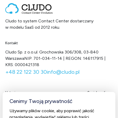
Cludo to system Contact Center dostarczany
w modelu SaaS od 2012 roku.
Kontakt
Cludo Sp. z o.o.
ul. Grochowska 306/308, 03-840
Warszawa
NIP: 701-034-11-14 | REGON: 146117915 |
KRS: 0000421318
+48 22 122 30 30
info@cludo.pl
Usługi
Social media
Facebook
LinkedIn
X
You
Cenimy Twoją prywatność
Contact Center
Używamy plików cookie, aby poprawić jakość
CludoCRM
przeglądania, wyświetlać reklamy lub treści