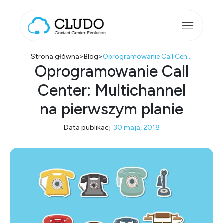
Przejdź do treści
Main Navigation
Strona główna
>
Blog
>
Oprogramowanie Call Center: Multichannel na pierwszym planie
Oprogramowanie Call
Center: Multichannel
na pierwszym planie
Data publikacji
30 maja, 2018