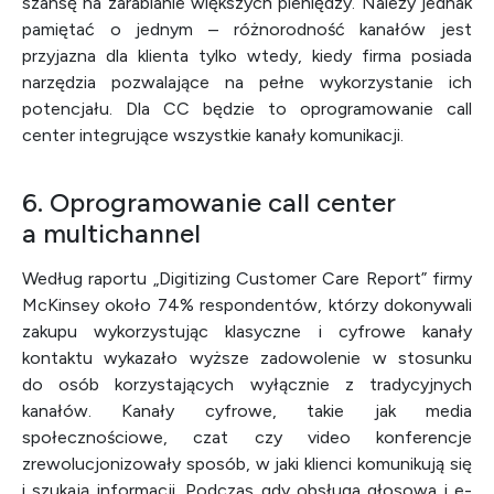
szansę na zarabianie większych pieniędzy. Należy jednak
pamiętać o jednym – różnorodność kanałów jest
przyjazna dla klienta tylko wtedy, kiedy firma posiada
narzędzia pozwalające na pełne wykorzystanie ich
potencjału. Dla CC będzie to oprogramowanie call
center integrujące wszystkie kanały komunikacji.
6. Oprogramowanie call center
a multichannel
Według raportu „Digitizing Customer Care Report” firmy
McKinsey około 74% respondentów, którzy dokonywali
zakupu wykorzystując klasyczne i cyfrowe kanały
kontaktu wykazało wyższe zadowolenie w stosunku
do osób korzystających wyłącznie z tradycyjnych
kanałów. Kanały cyfrowe, takie jak media
społecznościowe, czat czy video konferencje
zrewolucjonizowały sposób, w jaki klienci komunikują się
i szukają informacji. Podczas gdy obsługa głosowa i e-