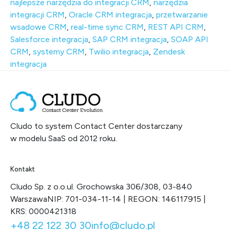
najlepsze narzędzia do integracji CRM
,
narzędzia
integracji CRM
,
Oracle CRM integracja
,
przetwarzanie
wsadowe CRM
,
real-time sync CRM
,
REST API CRM
,
Salesforce integracja
,
SAP CRM integracja
,
SOAP API
CRM
,
systemy CRM
,
Twilio integracja
,
Zendesk
integracja
Cludo to system Contact Center dostarczany
w modelu SaaS od 2012 roku.
Kontakt
Cludo Sp. z o.o.
ul. Grochowska 306/308, 03-840
Warszawa
NIP: 701-034-11-14 | REGON: 146117915 |
KRS: 0000421318
+48 22 122 30 30
info@cludo.pl