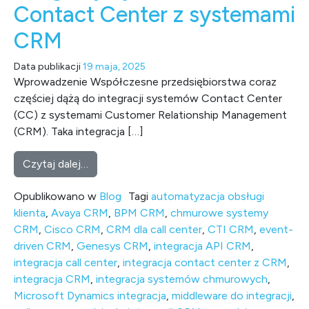
Contact Center z systemami
CRM
Data publikacji
19 maja, 2025
Wprowadzenie Współczesne przedsiębiorstwa coraz
częściej dążą do integracji systemów Contact Center
(CC) z systemami Customer Relationship Management
(CRM). Taka integracja […]
from Narzędzia i techniki integracji syst
Czytaj dalej…
Opublikowano w
Blog
Tagi
automatyzacja obsługi
klienta
,
Avaya CRM
,
BPM CRM
,
chmurowe systemy
CRM
,
Cisco CRM
,
CRM dla call center
,
CTI CRM
,
event-
driven CRM
,
Genesys CRM
,
integracja API CRM
,
integracja call center
,
integracja contact center z CRM
,
integracja CRM
,
integracja systemów chmurowych
,
Microsoft Dynamics integracja
,
middleware do integracji
,