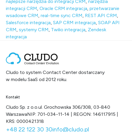
najlepsze narzędzia do integracji CRM
,
narzędzia
integracji CRM
,
Oracle CRM integracja
,
przetwarzanie
wsadowe CRM
,
real-time sync CRM
,
REST API CRM
,
Salesforce integracja
,
SAP CRM integracja
,
SOAP API
CRM
,
systemy CRM
,
Twilio integracja
,
Zendesk
integracja
Cludo to system Contact Center dostarczany
w modelu SaaS od 2012 roku.
Kontakt
Cludo Sp. z o.o.
ul. Grochowska 306/308, 03-840
Warszawa
NIP: 701-034-11-14 | REGON: 146117915 |
KRS: 0000421318
+48 22 122 30 30
info@cludo.pl