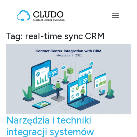
Przejdź do treści
Main Navigation
Tag:
real-time sync CRM
Narzędzia i techniki
integracji systemów