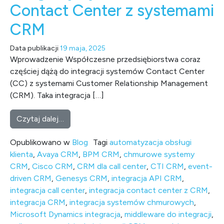
Contact Center z systemami
CRM
Data publikacji
19 maja, 2025
Wprowadzenie Współczesne przedsiębiorstwa coraz
częściej dążą do integracji systemów Contact Center
(CC) z systemami Customer Relationship Management
(CRM). Taka integracja […]
from Narzędzia i techniki integracji syst
Czytaj dalej…
Opublikowano w
Blog
Tagi
automatyzacja obsługi
klienta
,
Avaya CRM
,
BPM CRM
,
chmurowe systemy
CRM
,
Cisco CRM
,
CRM dla call center
,
CTI CRM
,
event-
driven CRM
,
Genesys CRM
,
integracja API CRM
,
integracja call center
,
integracja contact center z CRM
,
integracja CRM
,
integracja systemów chmurowych
,
Microsoft Dynamics integracja
,
middleware do integracji
,