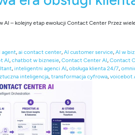
AI – kolejny etap ewolucji Contact Center Przez wiele
er – koniec klasycznych chatbotów i nowa era obsługi klient
I agent
,
ai contact center
,
AI customer service
,
AI w bi
t AI
,
chatbot w biznesie
,
Contact Center AI
,
Contact C
ltant
,
inteligentni agenci AI
,
obsługa klienta 24/7
,
omnic
ztuczna inteligencja
,
transformacja cyfrowa
,
voicebot 