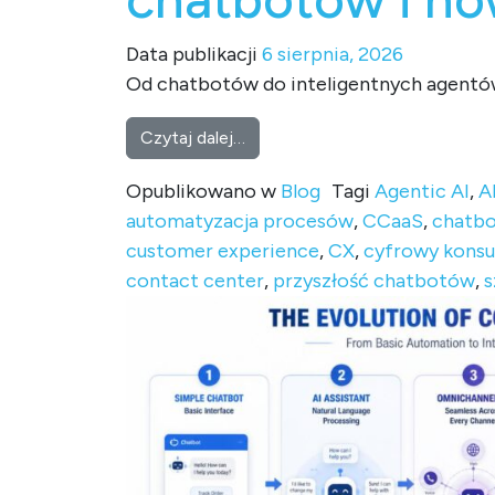
Data publikacji
6 sierpnia, 2026
Od chatbotów do inteligentnych agentów 
from Agentic AI w Contact Cent
Czytaj dalej…
Opublikowano w
Blog
Tagi
Agentic AI
,
A
automatyzacja procesów
,
CCaaS
,
chatbo
customer experience
,
CX
,
cyfrowy konsu
contact center
,
przyszłość chatbotów
,
s