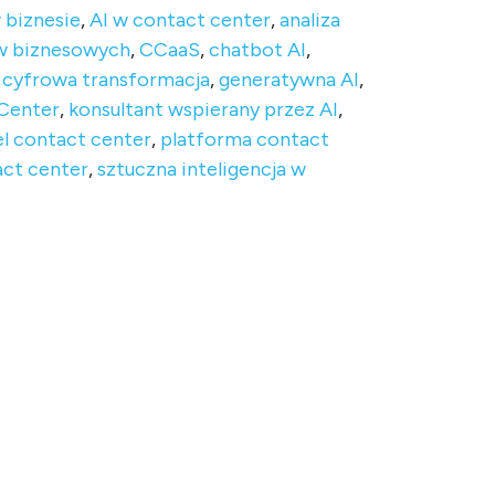
 biznesie
,
AI w contact center
,
analiza
w biznesowych
,
CCaaS
,
chatbot AI
,
,
cyfrowa transformacja
,
generatywna AI
,
 Center
,
konsultant wspierany przez AI
,
l contact center
,
platforma contact
ct center
,
sztuczna inteligencja w