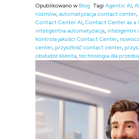
Opublikowano w
Blog
Tagi
Agentic AI
,
A
rozmów
,
automatyzacja contact center
,
Contact Center AI
,
Contact Center as a 
inteligentna automatyzacja
,
inteligentni 
kontrola jakości Contact Center
,
nowocz
center
,
przyszłość contact center
,
przys
obsłudze klienta
,
technologia dla przeds