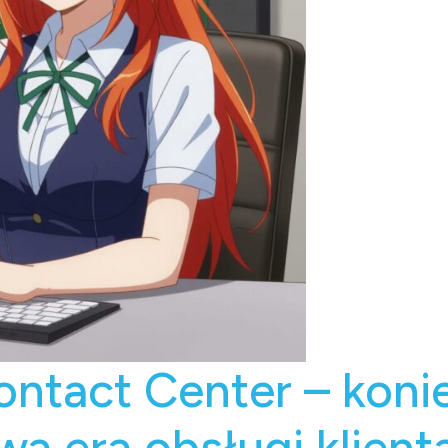
ontact Center – koni
a era obsługi klient