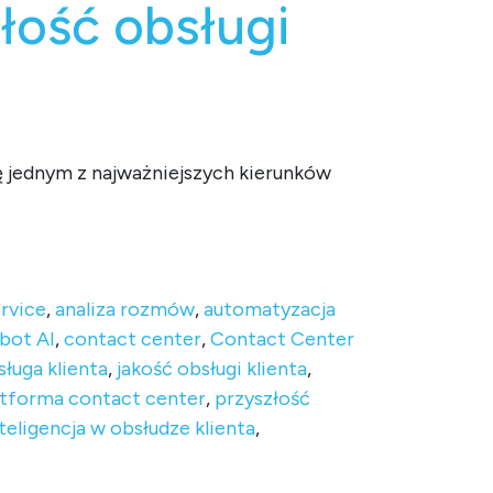
złość obsługi
ię jednym z najważniejszych kierunków
ść obsługi klienta
rvice
,
analiza rozmów
,
automatyzacja
bot AI
,
contact center
,
Contact Center
sługa klienta
,
jakość obsługi klienta
,
atforma contact center
,
przyszłość
teligencja w obsłudze klienta
,