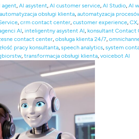
I agent
,
AI asystent
,
AI customer service
,
AI Studio
,
AI w
automatyzacja obsługi klienta
,
automatyzacja procesó
Service
,
crm contact center
,
customer experience
,
CX
agenci AI
,
inteligentny asystent AI
,
konsultant Contact
esne contact center
,
obsługa klienta 24/7
,
omnichanne
złość pracy konsultanta
,
speech analytics
,
system conta
iębiorstw
,
transformacja obsługi klienta
,
voicebot AI