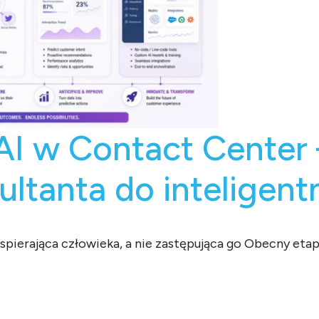
AI w Contact Center 
ultanta do inteligen
pierająca człowieka, a nie zastępująca go Obecny etap 
ct Center – od AI Asystenta konsultanta do inteligentnych 