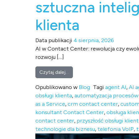
sztuczna inteli
klienta
Data publikacji
4 sierpnia, 2026
AI w Contact Center: rewolucja czy ewolu
rozwoju […]
from Czy AI zastąpi konsultant
Czytaj dalej…
Opublikowano w
Blog
Tagi
agent AI
,
AI 
obsługi klienta
,
automatyzacja procesów
as a Service
,
crm contact center
,
custom
konsultant Contact Center
,
obsługa klie
contact center
,
przyszłość obsługi klient
technologie dla biznesu
,
telefonia VoIP
,
t