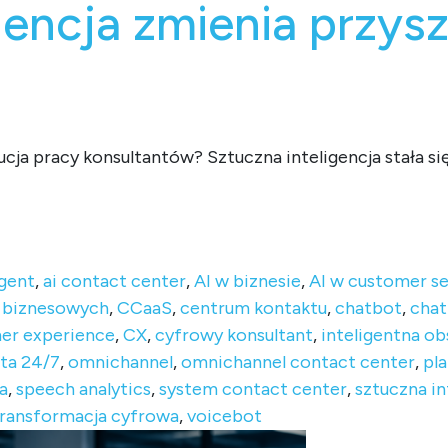
gencja zmienia przys
cja pracy konsultantów? Sztuczna inteligencja stała s
ów Contact Center? Jak sztuczna inteligencja zmienia przyszło
agent
,
ai contact center
,
AI w biznesie
,
AI w customer se
 biznesowych
,
CCaaS
,
centrum kontaktu
,
chatbot
,
chat
er experience
,
CX
,
cyfrowy konsultant
,
inteligentna ob
nta 24/7
,
omnichannel
,
omnichannel contact center
,
pl
a
,
speech analytics
,
system contact center
,
sztuczna in
ransformacja cyfrowa
,
voicebot