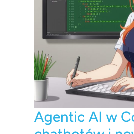
Agentic AI w C
chatbotów i now