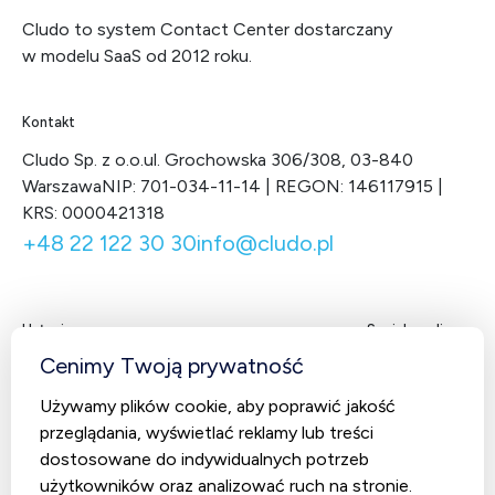
Cludo to system Contact Center dostarczany
w modelu SaaS od 2012 roku.
Kontakt
Cludo Sp. z o.o.
ul. Grochowska 306/308, 03-840
Warszawa
NIP: 701-034-11-14 | REGON: 146117915 |
KRS: 0000421318
+48 22 122 30 30
info@cludo.pl
Usługi
Social media
Facebook
LinkedIn
X
You
Cenimy Twoją prywatność
Contact Center
Używamy plików cookie, aby poprawić jakość
CludoCRM
przeglądania, wyświetlać reklamy lub treści
Telekomunikacja
dostosowane do indywidualnych potrzeb
użytkowników oraz analizować ruch na stronie.
AI Studio – Sztuczna inteligencja