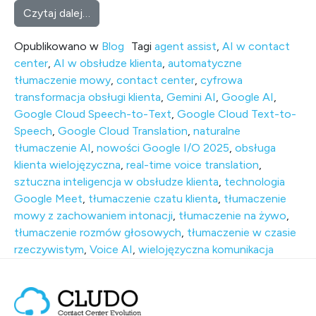
from Przełom w Komunikacji Wielojęzyczne
Czytaj dalej…
Opublikowano w
Blog
Tagi
agent assist
,
AI w contact
center
,
AI w obsłudze klienta
,
automatyczne
tłumaczenie mowy
,
contact center
,
cyfrowa
transformacja obsługi klienta
,
Gemini AI
,
Google AI
,
Google Cloud Speech-to-Text
,
Google Cloud Text-to-
Speech
,
Google Cloud Translation
,
naturalne
tłumaczenie AI
,
nowości Google I/O 2025
,
obsługa
klienta wielojęzyczna
,
real-time voice translation
,
sztuczna inteligencja w obsłudze klienta
,
technologia
Google Meet
,
tłumaczenie czatu klienta
,
tłumaczenie
mowy z zachowaniem intonacji
,
tłumaczenie na żywo
,
tłumaczenie rozmów głosowych
,
tłumaczenie w czasie
rzeczywistym
,
Voice AI
,
wielojęzyczna komunikacja