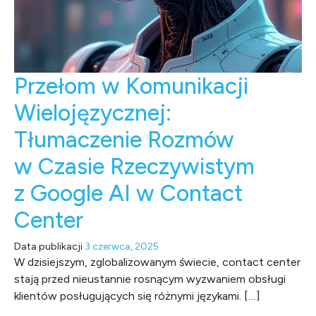
Przełom w Komunikacji
Wielojęzycznej:
Tłumaczenie Rozmów
w Czasie Rzeczywistym
z Google AI w Contact
Center
Data publikacji
3 czerwca, 2025
W dzisiejszym, zglobalizowanym świecie, contact center
stają przed nieustannie rosnącym wyzwaniem obsługi
klientów posługujących się różnymi językami. […]