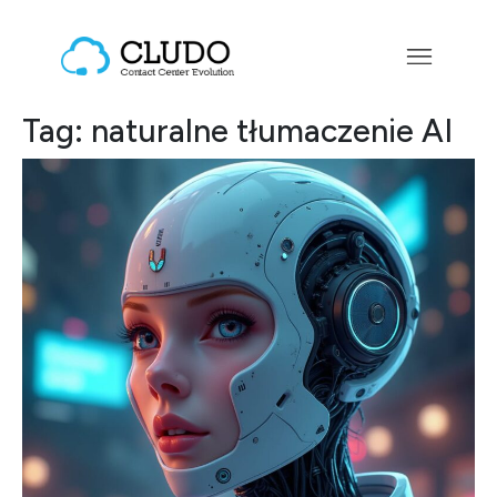
Przejdź do treści
Main Navigation
Tag:
naturalne tłumaczenie AI