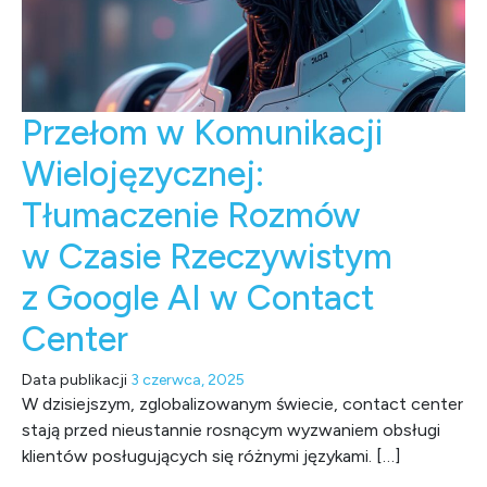
Przełom w Komunikacji
Wielojęzycznej:
Tłumaczenie Rozmów
w Czasie Rzeczywistym
z Google AI w Contact
Center
Data publikacji
3 czerwca, 2025
W dzisiejszym, zglobalizowanym świecie, contact center
stają przed nieustannie rosnącym wyzwaniem obsługi
klientów posługujących się różnymi językami. […]