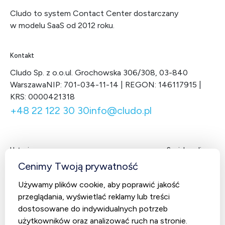
Cludo to system Contact Center dostarczany
w modelu SaaS od 2012 roku.
Kontakt
Cludo Sp. z o.o.
ul. Grochowska 306/308, 03-840
Warszawa
NIP: 701-034-11-14 | REGON: 146117915 |
KRS: 0000421318
+48 22 122 30 30
info@cludo.pl
Usługi
Social media
Facebook
LinkedIn
X
You
Cenimy Twoją prywatność
Contact Center
Używamy plików cookie, aby poprawić jakość
CludoCRM
przeglądania, wyświetlać reklamy lub treści
Telekomunikacja
dostosowane do indywidualnych potrzeb
użytkowników oraz analizować ruch na stronie.
AI Studio – Sztuczna inteligencja