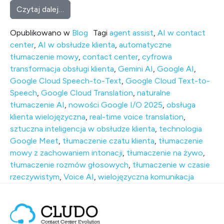
from Przełom w Komunikacji Wielojęzyczne
Czytaj dalej…
Opublikowano w
Blog
Tagi
agent assist
,
AI w contact
center
,
AI w obsłudze klienta
,
automatyczne
tłumaczenie mowy
,
contact center
,
cyfrowa
transformacja obsługi klienta
,
Gemini AI
,
Google AI
,
Google Cloud Speech-to-Text
,
Google Cloud Text-to-
Speech
,
Google Cloud Translation
,
naturalne
tłumaczenie AI
,
nowości Google I/O 2025
,
obsługa
klienta wielojęzyczna
,
real-time voice translation
,
sztuczna inteligencja w obsłudze klienta
,
technologia
Google Meet
,
tłumaczenie czatu klienta
,
tłumaczenie
mowy z zachowaniem intonacji
,
tłumaczenie na żywo
,
tłumaczenie rozmów głosowych
,
tłumaczenie w czasie
rzeczywistym
,
Voice AI
,
wielojęzyczna komunikacja