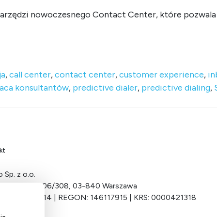
h narzędzi nowoczesnego Contact Center, które pozwa
e parametry pozwolą zmaksymalizować wydajność systemu Conta
ja
,
call center
,
contact center
,
customer experience
,
in
aca konsultantów
,
predictive dialer
,
predictive dialing
,
kt
 Sp. z o.o.
Grochowska 306/308, 03-840 Warszawa
 701-034-11-14 | REGON: 146117915 | KRS: 0000421318