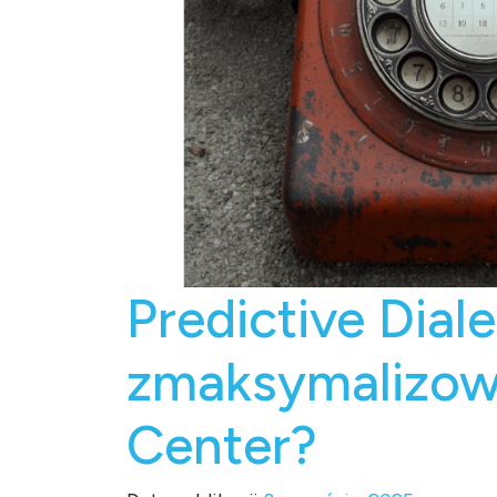
Predictive Dial
zmaksymalizow
Center?