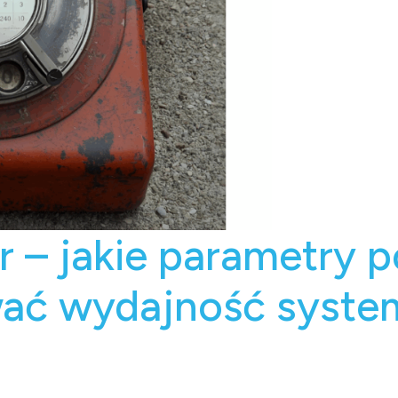
er – jakie parametry 
ać wydajność syste