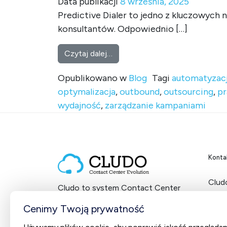
Data publikacji
8 września, 2025
Predictive Dialer to jedno z kluczowyc
konsultantów. Odpowiednio […]
from Predictive Dialer – jaki
Czytaj dalej…
Opublikowano w
Blog
Tagi
automatyzac
optymalizacja
,
outbound
,
outsourcing
,
pr
wydajność
,
zarządzanie kampaniami
Konta
Cludo
Cludo to system Contact Center
ul. 
dostarczany w modelu SaaS
NIP:
Cenimy Twoją prywatność
od 2012 roku.