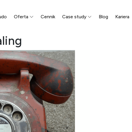
udo
Oferta
Cennik
Case study
Blog
Kariera
aling