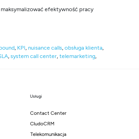
la maksymalizować efektywność pracy
ct Center?
bound
,
KPI
,
nuisance calls
,
obsługa klienta
,
SLA
,
system call center
,
telemarketing
,
Usługi
Contact Center
CludoCRM
Telekomunikacja