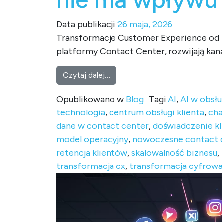
Data publikacji
26 maja, 2026
Transformacje Customer Experience od lat
platformy Contact Center, rozwijają kana
from Dlaczego większość trans
Czytaj dalej…
Opublikowano w
Blog
Tagi
AI
,
AI w obsłu
technologia
,
centrum obsługi klienta
,
ch
dane w contact center
,
doświadczenie kl
model operacyjny
,
nowoczesne contact 
retencja klientów
,
skalowalność biznesu
,
transformacja cx
,
transformacja cyfrow