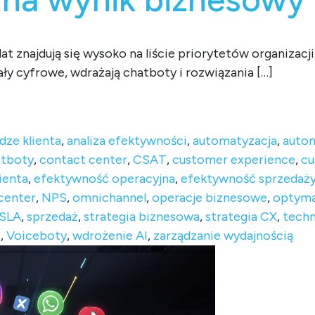
 znajdują się wysoko na liście priorytetów organizacj
ły cyfrowe, wdrażają chatboty i rozwiązania […]
formacji CX nie ma wpływu na wynik biznesowy
dze klienta
,
analiza efektywności
,
automatyzacja
,
auto
atboty
,
contact center
,
CSAT
,
customer experience
,
cu
ienta
,
efektywność operacyjna
,
efektywność sprzedaż
center
,
NPS
,
omnichannel
,
operacje biznesowe
,
optyma
SLA
,
sprzedaż
,
strategia biznesowa
,
strategia CX
,
techn
a
,
Voiceboty
,
wdrożenie AI
,
zarządzanie wydajnością