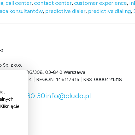
ja
,
call center
,
contact center
,
customer experience
,
in
aca konsultantów
,
predictive dialer
,
predictive dialing
,
kt
 Sp. z o.o.
Grochowska 306/308, 03-840 Warszawa
 701-034-11-14 | REGON: 146117915 | KRS: 0000421318
ia,
 22 122 30 30
info@cludo.pl
alnych
liknięcie
l media
cebook
inkedIn
X
YouTube