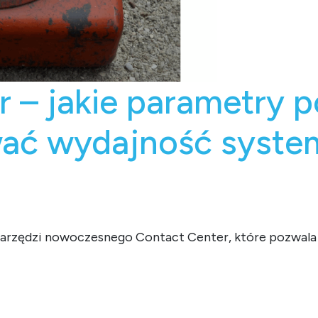
er – jakie parametry 
ać wydajność syste
h narzędzi nowoczesnego Contact Center, które pozwa
e parametry pozwolą zmaksymalizować wydajność systemu Conta