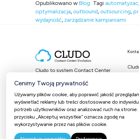
Opublikowano w
Blog
Tagi
automatyzac
optymalizacja
,
outbound
,
outsourcing
,
pr
wydajność
,
zarządzanie kampaniami
Konta
Cludo
Cludo to system Contact Center
ul. 
dostarczany w modelu SaaS
NIP:
Cenimy Twoją prywatność
od 2012 roku.
Używamy plików cookie, aby poprawić jakość przeglądan
+48
wyświetlać reklamy lub treści dostosowane do indywidu
potrzeb użytkowników oraz analizować ruch na stronie. K
Socia
przycisku „Akceptuj wszystkie” oznacza zgodę na
wykorzystywanie przez nas plików cookie.
Fa
L
Akceptuję wszystkie
Preferencje