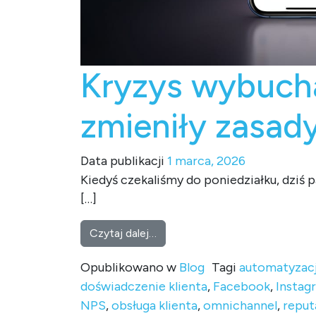
Kryzys wybucha
zmieniły zasad
Data publikacji
1 marca, 2026
Kiedyś czekaliśmy do poniedziałku, dziś 
[…]
from Kryzys wybucha w weekend.
Czytaj dalej…
Opublikowano w
Blog
Tagi
automatyzac
doświadczenie klienta
,
Facebook
,
Instag
NPS
,
obsługa klienta
,
omnichannel
,
reput