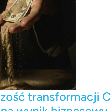
zość transformacji 
 na wynik biznesowy