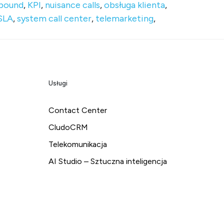
bound
,
KPI
,
nuisance calls
,
obsługa klienta
,
SLA
,
system call center
,
telemarketing
,
Usługi
Contact Center
CludoCRM
Telekomunikacja
AI Studio – Sztuczna inteligencja