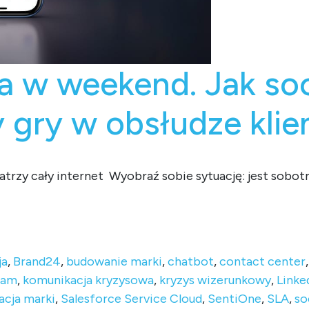
 w weekend. Jak soc
y gry w obsłudze kli
patrzy cały internet Wyobraź sobie sytuację: jest sobo
 Jak social media zmieniły zasady gry w obsłudze klienta?
ja
,
Brand24
,
budowanie marki
,
chatbot
,
contact center
ram
,
komunikacja kryzysowa
,
kryzys wizerunkowy
,
Linke
acja marki
,
Salesforce Service Cloud
,
SentiOne
,
SLA
,
so