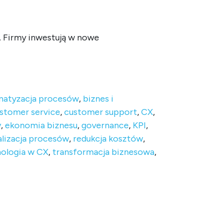
i. Firmy inwestują w nowe
matyzacja procesów
,
biznes i
stomer service
,
customer support
,
CX
,
y
,
ekonomia biznesu
,
governance
,
KPI
,
lizacja procesów
,
redukcja kosztów
,
ologia w CX
,
transformacja biznesowa
,