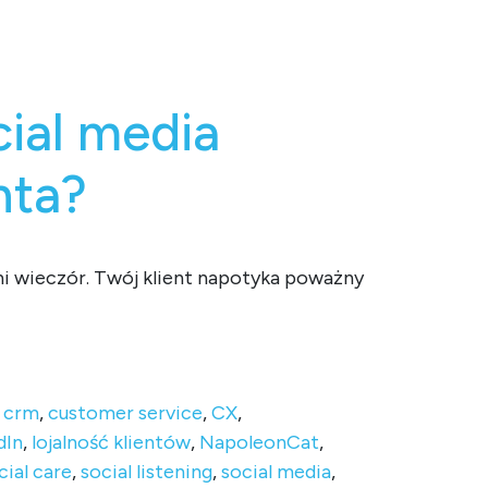
ial media
enta?
tni wieczór. Twój klient napotyka poważny
,
crm
,
customer service
,
CX
,
dIn
,
lojalność klientów
,
NapoleonCat
,
cial care
,
social listening
,
social media
,