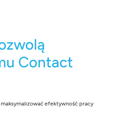
pozwolą
mu Contact
la maksymalizować efektywność pracy
ct Center?