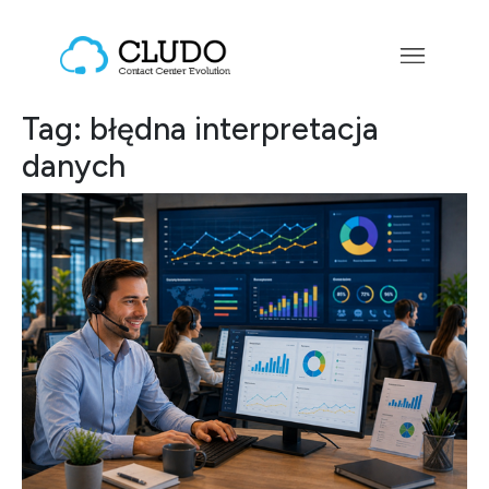
Przejdź do treści
Main Navigation
Tag:
błędna interpretacja
danych