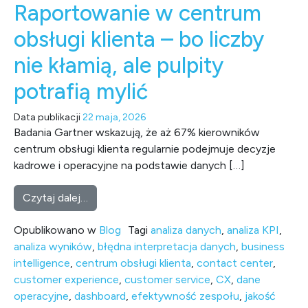
Raportowanie w centrum
obsługi klienta – bo liczby
nie kłamią, ale pulpity
potrafią mylić
Data publikacji
22 maja, 2026
Badania Gartner wskazują, że aż 67% kierowników
centrum obsługi klienta regularnie podejmuje decyzje
kadrowe i operacyjne na podstawie danych […]
from Raportowanie w centrum obsługi klienta –
Czytaj dalej…
Opublikowano w
Blog
Tagi
analiza danych
,
analiza KPI
,
analiza wyników
,
błędna interpretacja danych
,
business
intelligence
,
centrum obsługi klienta
,
contact center
,
customer experience
,
customer service
,
CX
,
dane
operacyjne
,
dashboard
,
efektywność zespołu
,
jakość