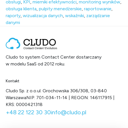
obsługi
,
KPI
,
mierniki efektywności
,
monitoring wyników
,
obsługa klienta
,
pulpity menedżerskie
,
raportowanie
,
raporty
,
wizualizacja danych
,
wskaźniki
,
zarządzanie
danymi
Cludo to system Contact Center dostarczany
w modelu SaaS od 2012 roku.
Kontakt
Cludo Sp. z o.o.
ul. Grochowska 306/308, 03-840
Warszawa
NIP: 701-034-11-14 | REGON: 146117915 |
KRS: 0000421318
+48 22 122 30 30
info@cludo.pl