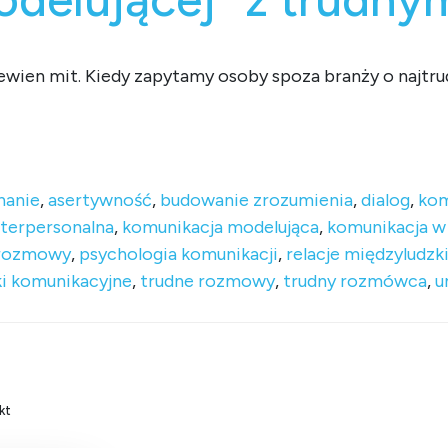
ewien mit. Kiedy zapytamy osoby spoza branży o najtrud
dź za rękę! Technika „komunikacji modelującej” z trudnym ro
hanie
,
asertywność
,
budowanie zrozumienia
,
dialog
,
kom
nterpersonalna
,
komunikacja modelująca
,
komunikacja w
 rozmowy
,
psychologia komunikacji
,
relacje międzyludzk
ki komunikacyjne
,
trudne rozmowy
,
trudny rozmówca
,
u
kt