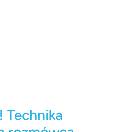
! Technika
nym rozmówcą