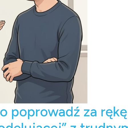
ko poprowadź za rękę
odelującej” z trud