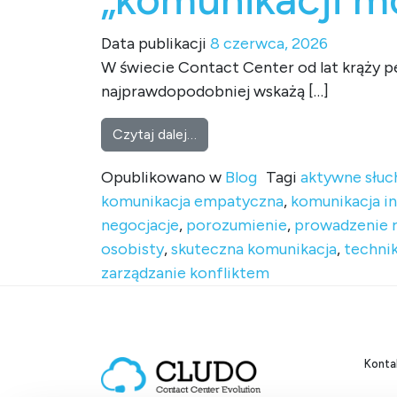
Data publikacji
8 czerwca, 2026
W świecie Contact Center od lat krąży p
najprawdopodobniej wskażą […]
from Nie zgaduj, tylko poprowa
Czytaj dalej…
Opublikowano w
Blog
Tagi
aktywne słuc
komunikacja empatyczna
,
komunikacja i
negocjacje
,
porozumienie
,
prowadzenie
osobisty
,
skuteczna komunikacja
,
techni
zarządzanie konfliktem
Konta