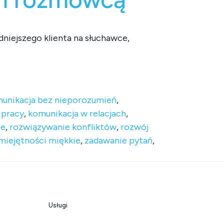
niejszego klienta na słuchawce,
zmówcą
unikacja bez nieporozumień
,
 pracy
,
komunikacja w relacjach
,
ie
,
rozwiązywanie konfliktów
,
rozwój
miejętności miękkie
,
zadawanie pytań
,
Usługi