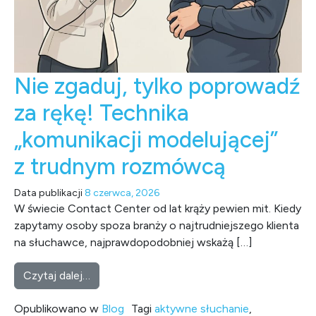
Nie zgaduj, tylko poprowadź
za rękę! Technika
„komunikacji modelującej”
z trudnym rozmówcą
Data publikacji
8 czerwca, 2026
W świecie Contact Center od lat krąży pewien mit. Kiedy
zapytamy osoby spoza branży o najtrudniejszego klienta
na słuchawce, najprawdopodobniej wskażą […]
from Nie zgaduj, tylko poprowadź za rękę! 
Czytaj dalej…
Opublikowano w
Blog
Tagi
aktywne słuchanie
,