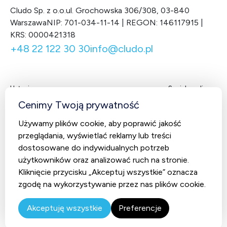
Cludo Sp. z o.o.
ul. Grochowska 306/308, 03-840
Warszawa
NIP: 701-034-11-14 | REGON: 146117915 |
KRS: 0000421318
+48 22 122 30 30
info@cludo.pl
Usługi
Social media
Facebook
LinkedIn
X
You
Cenimy Twoją prywatność
Contact Center
Używamy plików cookie, aby poprawić jakość
CludoCRM
przeglądania, wyświetlać reklamy lub treści
Telekomunikacja
dostosowane do indywidualnych potrzeb
użytkowników oraz analizować ruch na stronie.
AI Studio – Sztuczna inteligencja
Kliknięcie przycisku „Akceptuj wszystkie” oznacza
zgodę na wykorzystywanie przez nas plików cookie.
© 2026 Cludo. Wszystkie prawa zastrzeżone.
Polityka
prywatności
Akceptuję wszystkie
Preferencje
Realizacja
Prosta
Linia