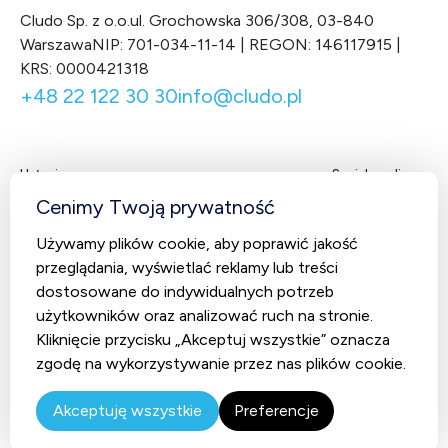
Cludo Sp. z o.o.
ul. Grochowska 306/308, 03-840
Warszawa
NIP: 701-034-11-14 | REGON: 146117915 |
KRS: 0000421318
+48 22 122 30 30
info@cludo.pl
Usługi
Social media
Facebook
LinkedIn
X
You
Cenimy Twoją prywatność
Contact Center
Używamy plików cookie, aby poprawić jakość
CludoCRM
przeglądania, wyświetlać reklamy lub treści
Telekomunikacja
dostosowane do indywidualnych potrzeb
użytkowników oraz analizować ruch na stronie.
AI Studio – Sztuczna inteligencja
Kliknięcie przycisku „Akceptuj wszystkie” oznacza
zgodę na wykorzystywanie przez nas plików cookie.
© 2026 Cludo. Wszystkie prawa zastrzeżone.
Polityka
prywatności
Akceptuję wszystkie
Preferencje
Realizacja
Prosta
Linia