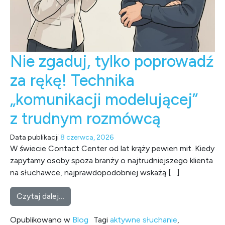
Nie zgaduj, tylko poprowadź
za rękę! Technika
„komunikacji modelującej”
z trudnym rozmówcą
Data publikacji
8 czerwca, 2026
W świecie Contact Center od lat krąży pewien mit. Kiedy
zapytamy osoby spoza branży o najtrudniejszego klienta
na słuchawce, najprawdopodobniej wskażą […]
from Nie zgaduj, tylko poprowadź za rękę! 
Czytaj dalej…
Opublikowano w
Blog
Tagi
aktywne słuchanie
,