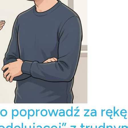
ko poprowadź za rękę
odelującej” z trud