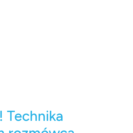
! Technika
nym rozmówcą