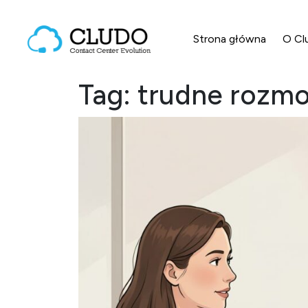
Przejdź do treści
Strona główna
O Cl
Main Navigation
Tag:
trudne rozm