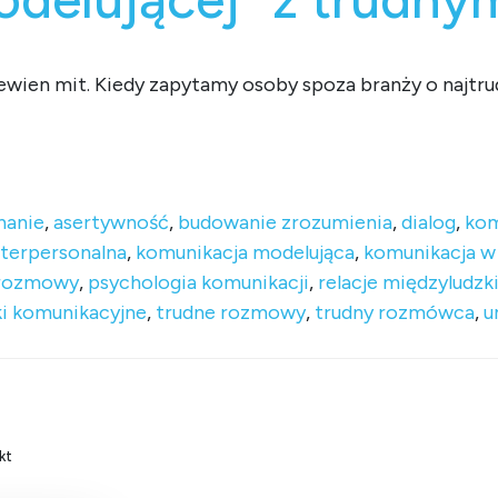
ewien mit. Kiedy zapytamy osoby spoza branży o najtrud
dź za rękę! Technika „komunikacji modelującej” z trudnym ro
hanie
,
asertywność
,
budowanie zrozumienia
,
dialog
,
kom
nterpersonalna
,
komunikacja modelująca
,
komunikacja w
 rozmowy
,
psychologia komunikacji
,
relacje międzyludzk
ki komunikacyjne
,
trudne rozmowy
,
trudny rozmówca
,
u
kt