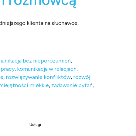
niejszego klienta na słuchawce,
zmówcą
unikacja bez nieporozumień
,
 pracy
,
komunikacja w relacjach
,
ie
,
rozwiązywanie konfliktów
,
rozwój
miejętności miękkie
,
zadawanie pytań
,
Usługi