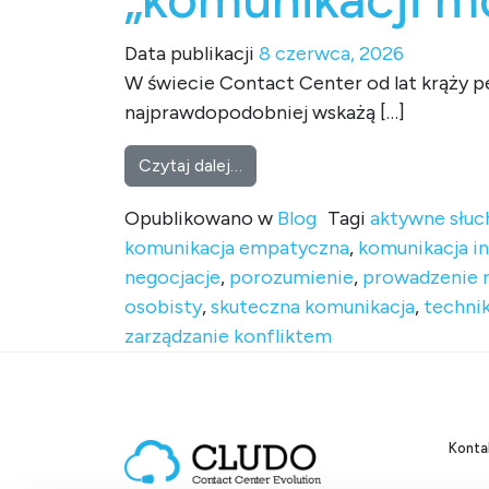
Data publikacji
8 czerwca, 2026
W świecie Contact Center od lat krąży p
najprawdopodobniej wskażą […]
from Nie zgaduj, tylko poprowa
Czytaj dalej…
Opublikowano w
Blog
Tagi
aktywne słuc
komunikacja empatyczna
,
komunikacja i
negocjacje
,
porozumienie
,
prowadzenie
osobisty
,
skuteczna komunikacja
,
techni
zarządzanie konfliktem
Konta