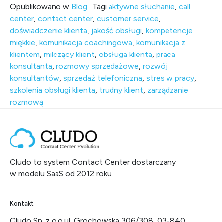
Opublikowano w
Blog
Tagi
aktywne słuchanie
,
call
center
,
contact center
,
customer service
,
doświadczenie klienta
,
jakość obsługi
,
kompetencje
miękkie
,
komunikacja coachingowa
,
komunikacja z
klientem
,
milczący klient
,
obsługa klienta
,
praca
konsultanta
,
rozmowy sprzedażowe
,
rozwój
konsultantów
,
sprzedaż telefoniczna
,
stres w pracy
,
szkolenia obsługi klienta
,
trudny klient
,
zarządzanie
rozmową
Cludo to system Contact Center dostarczany
w modelu SaaS od 2012 roku.
Kontakt
Cludo Sp. z o.o.
ul. Grochowska 306/308, 03-840