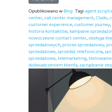
Opublikowano w
Blog
Tagi
agent scripti
center
,
call center management
,
Cludo
,
c
customer experience
,
customer journey
,
historia kontaktów
,
kampanie sprzedaż
nowoczesne contact center
,
obsługa kli
sprzedażowych
,
proces sprzedażowy
,
pr
sprzedażowe
,
sprzedaż telefoniczna
,
spr
sprzedażowe
,
telemarketing
,
testowanie
doświadczeniem klienta
,
zarządzanie ze