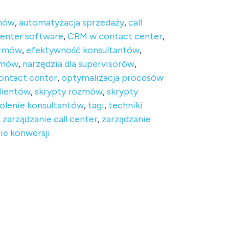
zmów
,
automatyzacja sprzedaży
,
call
enter software
,
CRM w contact center
,
ozmów
,
efektywność konsultantów
,
zmów
,
narzędzia dla supervisorów
,
ontact center
,
optymalizacja procesów
lientów
,
skrypty rozmów
,
skrypty
olenie konsultantów
,
tagi
,
techniki
,
zarządzanie call center
,
zarządzanie
ie konwersji