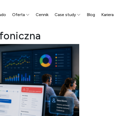
udo
Oferta
Cennik
Case study
Blog
Kariera
efoniczna