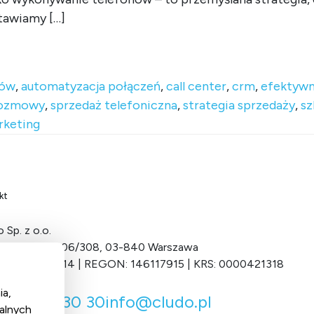
tawiamy […]
center – 5 elementów skutecznej strategii (z przykładami)
ków
,
automatyzacja połączeń
,
call center
,
crm
,
efektywn
rozmowy
,
sprzedaż telefoniczna
,
strategia sprzedaży
,
sz
rketing
kt
 Sp. z o.o.
Grochowska 306/308, 03-840 Warszawa
 701-034-11-14 | REGON: 146117915 | KRS: 0000421318
ia,
 22 122 30 30
info@cludo.pl
alnych