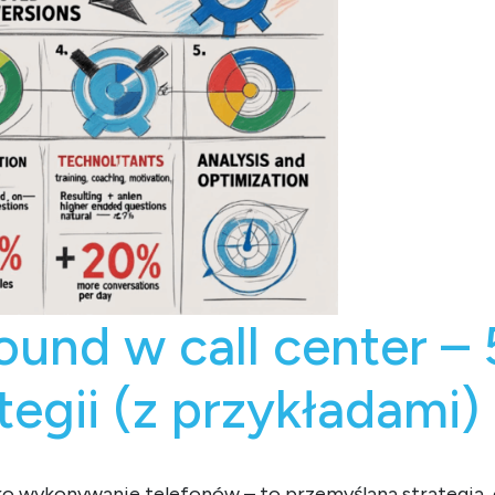
und w call center –
tegii (z przykładami)
o wykonywanie telefonów – to przemyślana strategia, 