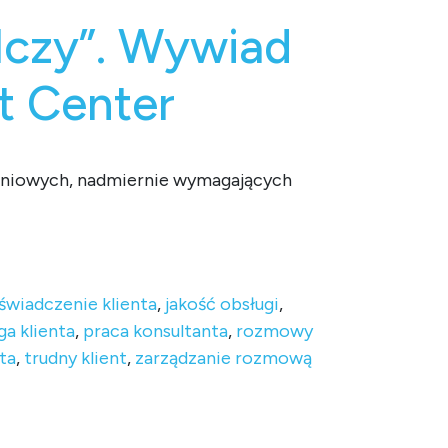
ilczy”. Wywiad
ct Center
zeniowych, nadmiernie wymagających
 Center
świadczenie klienta
,
jakość obsługi
,
ga klienta
,
praca konsultanta
,
rozmowy
nta
,
trudny klient
,
zarządzanie rozmową