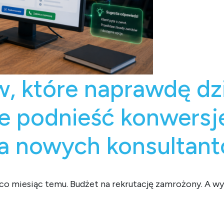
, które naprawdę dzia
e podnieść konwersj
ia nowych konsultan
co miesiąc temu. Budżet na rekrutację zamrożony. A wy
prawdę działają – jak supervisor może podnieść konwersję be