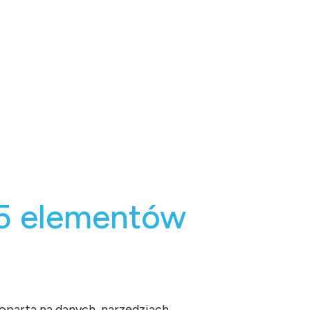
 5 elementów
oparta na danych, narzędziach