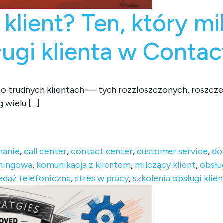
 klient? Ten, który m
ługi klienta w Conta
 o trudnych klientach — tych rozzłoszczonych, roszc
 wielu […]
n, który milczy”. Wywiad z trenerem obsługi klienta w Contact
hanie
,
call center
,
contact center
,
customer service
,
do
hingowa
,
komunikacja z klientem
,
milczący klient
,
obsłu
edaż telefoniczna
,
stres w pracy
,
szkolenia obsługi klie