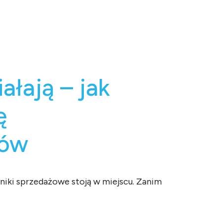
łają – jak
ę
tów
niki sprzedażowe stoją w miejscu. Zanim
z zatrudniania nowych konsultantów