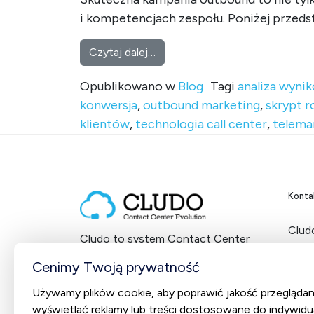
i kompetencjach zespołu. Poniżej przeds
from Kampania outbound w call 
Czytaj dalej…
Opublikowano w
Blog
Tagi
analiza wyni
konwersja
,
outbound marketing
,
skrypt 
klientów
,
technologia call center
,
telema
Konta
Cludo
Cludo to system Contact Center
ul. 
dostarczany w modelu SaaS
NIP:
Cenimy Twoją prywatność
od 2012 roku.
Używamy plików cookie, aby poprawić jakość przeglądan
+48
wyświetlać reklamy lub treści dostosowane do indywidu