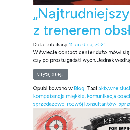
„Najtrudniejszy
z trenerem obs
Data publikacji
15 grudnia, 2025
W świecie contact center dużo mówi się
czy po prostu gadatliwych. Jednak według
from „Najtrudniejszy klient? Te
Czytaj dalej…
Opublikowano w
Blog
Tagi
aktywne słuc
kompetencje miękkie
,
komunikacja coac
sprzedażowe
,
rozwój konsultantów
,
sprz