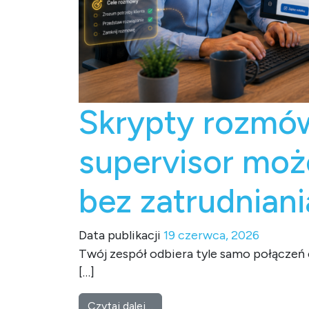
Skrypty rozmów
supervisor moż
bez zatrudnian
Data publikacji
19 czerwca, 2026
Twój zespół odbiera tyle samo połączeń 
[…]
from Skrypty rozmów, które na
Czytaj dalej…