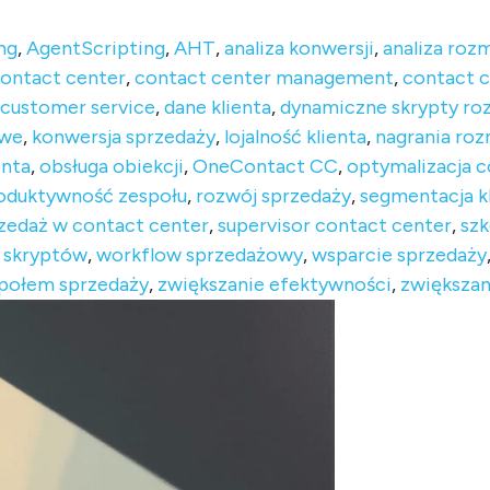
ng
,
AgentScripting
,
AHT
,
analiza konwersji
,
analiza ro
ontact center
,
contact center management
,
contact c
customer service
,
dane klienta
,
dynamiczne skrypty r
owe
,
konwersja sprzedaży
,
lojalność klienta
,
nagrania ro
enta
,
obsługa obiekcji
,
OneContact CC
,
optymalizacja c
oduktywność zespołu
,
rozwój sprzedaży
,
segmentacja k
zedaż w contact center
,
supervisor contact center
,
szk
 skryptów
,
workflow sprzedażowy
,
wsparcie sprzedaży
społem sprzedaży
,
zwiększanie efektywności
,
zwiększan