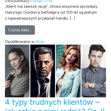
Data publikacji
6 lutego, 2018
„Klient ma zawsze rację”, słowa wizjonera sprzedaży
Harry’ego Gordon’a Selfridge’a od 100 lat są jednym
z najważniejszych przykazań handlu. […]
from Jak słuchać ze zrozumieniem? Cz. I
Czytaj dalej…
Opublikowano w
Blog
4 typy trudnych klientów –