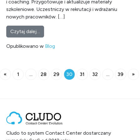
i coaching. Przygotowuje i aktualizuje materiały
szkoleniowe. Uczestniczy w rekrutacji i wdrażaniu
nowych pracowników. […]
from Wszystkie oblicza trenera call center
Czytaj dalej…
Opublikowano w
Blog
Nawigacja po wpisach
«
1
…
28
29
30
31
32
…
39
»
Cludo to system Contact Center dostarczany