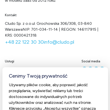
w modelu SaaS od 2012 roku.
Kontakt
Cludo Sp. z o.o.
ul. Grochowska 306/308, 03-840
Warszawa
NIP: 701-034-11-14 | REGON: 146117915 |
KRS: 0000421318
+48 22 122 30 30
info@cludo.pl
Usługi
Social media
Facebook
LinkedIn
X
You
Contact Center
Cenimy Twoją prywatność
CludoCRM
Używamy plików cookie, aby poprawić jakość
Telekomunikacja
przeglądania, wyświetlać reklamy lub treści
AI Studio – Sztuczna inteligencja
dostosowane do indywidualnych potrzeb
użytkowników oraz analizować ruch na stronie.
Kliknięcie przycisku „Akceptuj wszystkie” oznacza