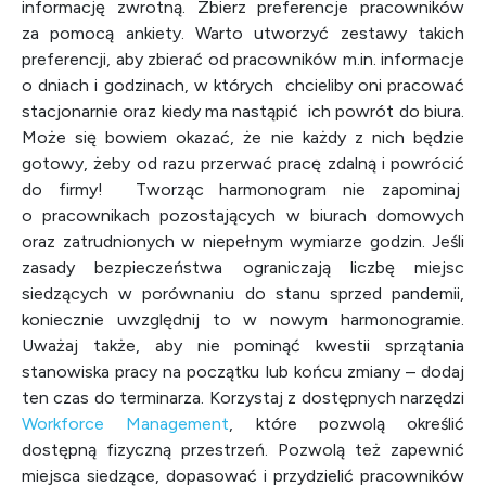
informację zwrotną. Zbierz preferencje pracowników
za pomocą ankiety. Warto utworzyć zestawy takich
preferencji, aby zbierać od pracowników m.in. informacje
o dniach i godzinach, w których
chcieliby
oni pracować
stacjonarnie oraz kiedy
ma
nastąpić ich powrót do biura.
Może się bowiem okazać, że nie każdy z nich będzie
gotowy, żeby od razu przerwać pracę zdalną i powrócić
do firmy! Tworząc harmonogram nie zapominaj
o pracownikach pozostających w biurach domowych
oraz zatrudnionych w niepełnym wymiarze godzin. Jeśli
zasady bezpieczeństwa ograniczają liczbę miejsc
siedzących w porównaniu do stanu sprzed pandemii,
koniecznie uwzględnij to w nowym harmonogramie.
Uważaj także, aby nie pominąć kwestii sprzątania
stanowiska pracy na początku lub końcu zmiany – dodaj
ten czas do terminarza. Korzystaj z dostępnych narzędzi
Workforce Management
, które pozwolą określić
dostępną fizyczną przestrzeń. Pozwolą też zapewnić
miejsca siedzące, dopasować i przydzielić pracowników