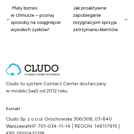
Nawigacja wpisu
Mały biznes
Jak proaktywne
w chmurze – poznaj
zapobieganie
sposoby na osiągnięcie
rezygnacjom sprzyja
wysokich zysków!
zatrzymaniu klientów
Cludo to system Contact Center dostarczany
w modelu SaaS od 2012 roku.
Kontakt
Cludo Sp. z o.o.
ul. Grochowska 306/308, 03-840
Warszawa
NIP: 701-034-11-14 | REGON: 146117915 |
KRS: 0000421318