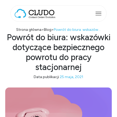
Przejdź do treści
Main Navigation
Strona główna
>
Blog
>
Powrót do biura: wskazówki dotyczące bezpiecznego powrotu do pracy stacjonarnej
Powrót do biura: wskazówki
dotyczące bezpiecznego
powrotu do pracy
stacjonarnej
Data publikacji
25 maja, 2021