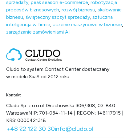
sprzedaży
,
peak season e-commerce
,
robotyzacja
procesów biznesowych
,
rozwój biznesu
,
skalowanie
biznesu
,
świąteczny szczyt sprzedaży
,
sztuczna
inteligencja w firmie
,
uczenie maszynowe w biznesie
,
zarządzanie zamówieniami AI
Cludo to system Contact Center dostarczany
w modelu SaaS od 2012 roku.
Kontakt
Cludo Sp. z o.o.
ul. Grochowska 306/308, 03-840
Warszawa
NIP: 701-034-11-14 | REGON: 146117915 |
KRS: 0000421318
+48 22 122 30 30
info@cludo.pl