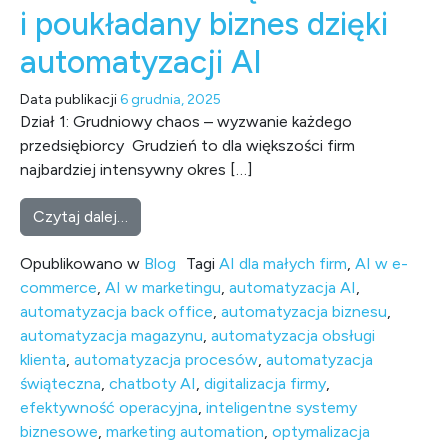
i poukładany biznes dzięki
automatyzacji AI
Data publikacji
6 grudnia, 2025
Dział 1: Grudniowy chaos – wyzwanie każdego
przedsiębiorcy Grudzień to dla większości firm
najbardziej intensywny okres […]
from Szaleństwo świąteczne i poukładany bi
Czytaj dalej…
Opublikowano w
Blog
Tagi
AI dla małych firm
,
AI w e-
commerce
,
AI w marketingu
,
automatyzacja AI
,
automatyzacja back office
,
automatyzacja biznesu
,
automatyzacja magazynu
,
automatyzacja obsługi
klienta
,
automatyzacja procesów
,
automatyzacja
świąteczna
,
chatboty AI
,
digitalizacja firmy
,
efektywność operacyjna
,
inteligentne systemy
biznesowe
,
marketing automation
,
optymalizacja