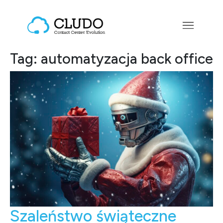
Przejdź do treści
Main Navigation
Tag:
automatyzacja back office
Szaleństwo świąteczne