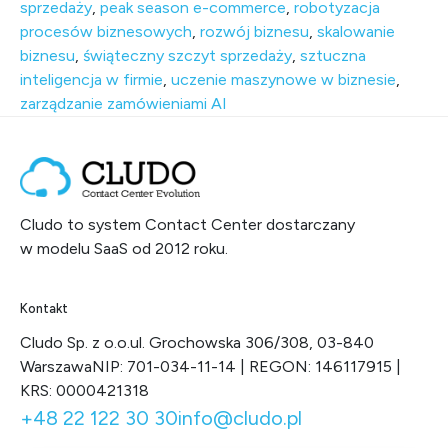
sprzedaży
,
peak season e-commerce
,
robotyzacja
procesów biznesowych
,
rozwój biznesu
,
skalowanie
biznesu
,
świąteczny szczyt sprzedaży
,
sztuczna
inteligencja w firmie
,
uczenie maszynowe w biznesie
,
zarządzanie zamówieniami AI
Cludo to system Contact Center dostarczany
w modelu SaaS od 2012 roku.
Kontakt
Cludo Sp. z o.o.
ul. Grochowska 306/308, 03-840
Warszawa
NIP: 701-034-11-14 | REGON: 146117915 |
KRS: 0000421318
+48 22 122 30 30
info@cludo.pl