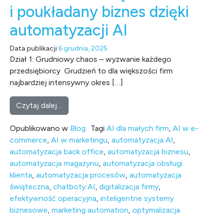
i poukładany biznes dzięki
automatyzacji AI
Data publikacji
6 grudnia, 2025
Dział 1: Grudniowy chaos – wyzwanie każdego
przedsiębiorcy Grudzień to dla większości firm
najbardziej intensywny okres […]
from Szaleństwo świąteczne i poukładany bi
Czytaj dalej…
Opublikowano w
Blog
Tagi
AI dla małych firm
,
AI w e-
commerce
,
AI w marketingu
,
automatyzacja AI
,
automatyzacja back office
,
automatyzacja biznesu
,
automatyzacja magazynu
,
automatyzacja obsługi
klienta
,
automatyzacja procesów
,
automatyzacja
świąteczna
,
chatboty AI
,
digitalizacja firmy
,
efektywność operacyjna
,
inteligentne systemy
biznesowe
,
marketing automation
,
optymalizacja