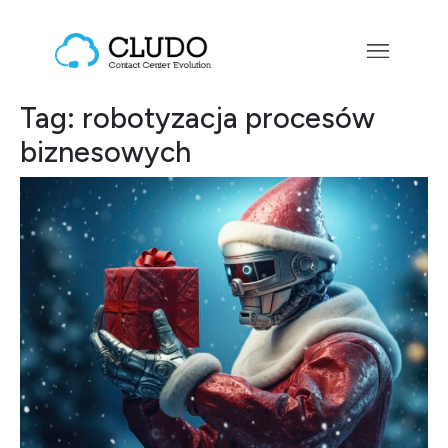
Przejdź do treści
Main Navigation
Tag:
robotyzacja procesów
biznesowych