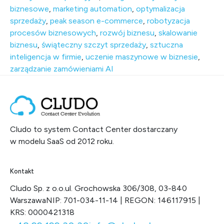
biznesowe
,
marketing automation
,
optymalizacja
sprzedaży
,
peak season e-commerce
,
robotyzacja
procesów biznesowych
,
rozwój biznesu
,
skalowanie
biznesu
,
świąteczny szczyt sprzedaży
,
sztuczna
inteligencja w firmie
,
uczenie maszynowe w biznesie
,
zarządzanie zamówieniami AI
Cludo to system Contact Center dostarczany
w modelu SaaS od 2012 roku.
Kontakt
Cludo Sp. z o.o.
ul. Grochowska 306/308, 03-840
Warszawa
NIP: 701-034-11-14 | REGON: 146117915 |
KRS: 0000421318