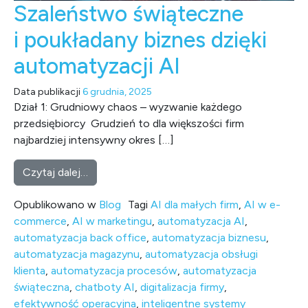
Szaleństwo świąteczne
i poukładany biznes dzięki
automatyzacji AI
Data publikacji
6 grudnia, 2025
Dział 1: Grudniowy chaos – wyzwanie każdego
przedsiębiorcy Grudzień to dla większości firm
najbardziej intensywny okres […]
from Szaleństwo świąteczne i poukładany bi
Czytaj dalej…
Opublikowano w
Blog
Tagi
AI dla małych firm
,
AI w e-
commerce
,
AI w marketingu
,
automatyzacja AI
,
automatyzacja back office
,
automatyzacja biznesu
,
automatyzacja magazynu
,
automatyzacja obsługi
klienta
,
automatyzacja procesów
,
automatyzacja
świąteczna
,
chatboty AI
,
digitalizacja firmy
,
efektywność operacyjna
,
inteligentne systemy