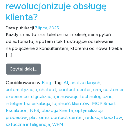
rewolucjonizuje obsługę
klienta?
Data publikacji
7 lipca, 2025
Każdy z nas to zna: telefon na infolinię, seria pytań
od automatu, a potem i tak frustrujące oczekiwanie
na połączenie z konsultantem, któremu od nowa trzeba
[…]
from Koniec z frustracją w contact center! 
Czytaj dalej…
Opublikowano w
Blog
Tagi
AI
,
analiza danych
,
automatyzacja
,
chatbot
,
contact center
,
crm
,
customer
experience
,
digitalizacja
,
innowacje technologiczne
,
inteligentna eskalacja
,
lojalność klientów
,
MCP Smart
Escalation
,
NPS
,
obsługa klienta
,
optymalizacja
procesów
,
platforma contact center
,
redukcja kosztów
,
sztuczna inteligencja
,
WFM