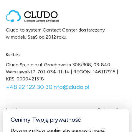
Cludo to system Contact Center dostarczany
w modelu SaaS od 2012 roku.
Kontakt
Cludo Sp. z o.o.
ul. Grochowska 306/308, 03-840
Warszawa
NIP: 701-034-11-14 | REGON: 146117915 |
KRS: 0000421318
+48 22 122 30 30
info@cludo.pl
Usługi
Social media
Facebook
LinkedIn
X
You
Cenimy Twoją prywatność
Contact Center
Używamy plików cookie, aby poprawić jakość
CludoCRM