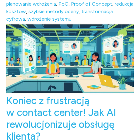
planowanie wdrożenia
,
PoC
,
Proof of Concept
,
redukcja
kosztów
,
szybkie metody oceny
,
transformacja
cyfrowa
,
wdrożenie systemu
Koniec z frustracją
w contact center! Jak AI
rewolucjonizuje obsługę
klienta?