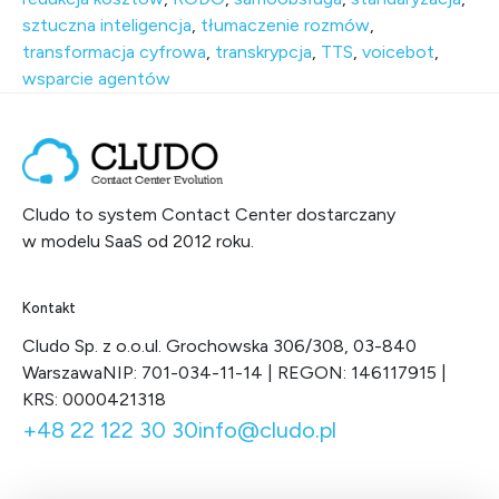
sztuczna inteligencja
,
tłumaczenie rozmów
,
transformacja cyfrowa
,
transkrypcja
,
TTS
,
voicebot
,
wsparcie agentów
Cludo to system Contact Center dostarczany
w modelu SaaS od 2012 roku.
Kontakt
Cludo Sp. z o.o.
ul. Grochowska 306/308, 03-840
Warszawa
NIP: 701-034-11-14 | REGON: 146117915 |
KRS: 0000421318
+48 22 122 30 30
info@cludo.pl