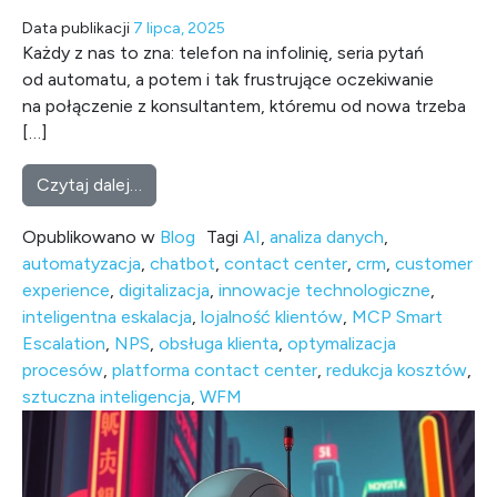
Data publikacji
7 lipca, 2025
Każdy z nas to zna: telefon na infolinię, seria pytań
od automatu, a potem i tak frustrujące oczekiwanie
na połączenie z konsultantem, któremu od nowa trzeba
[…]
from Koniec z frustracją w contact center! 
Czytaj dalej…
Opublikowano w
Blog
Tagi
AI
,
analiza danych
,
automatyzacja
,
chatbot
,
contact center
,
crm
,
customer
experience
,
digitalizacja
,
innowacje technologiczne
,
inteligentna eskalacja
,
lojalność klientów
,
MCP Smart
Escalation
,
NPS
,
obsługa klienta
,
optymalizacja
procesów
,
platforma contact center
,
redukcja kosztów
,
sztuczna inteligencja
,
WFM