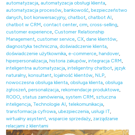
automatyzacja
,
automatyzacja obsługi klienta
,
automatyzacja procesów
,
bankowość
,
bezpieczeństwo
danych
,
bot konwersacyjny
,
chatbot
,
chatbot AI
,
chatbot w CRM
,
contact center
,
crm
,
cross-selling
,
customer experience
,
Customer Relationship
Management
,
customer service
,
CX
,
dane klientów
,
diagnostyka techniczna
,
doświadczenie klienta
,
doświadczenie użytkownika
,
e-commerce
,
handover
,
hiperpersonalizacja
,
historia zakupów
,
integracja CRM
,
inteligentna automatyzacja
,
inteligentny chatbot
,
język
naturalny
,
konsultant
,
lojalność klientów
,
NLP
,
nowoczesna obsługa klienta
,
obsługa klienta
,
obsługa
zgłoszeń
,
personalizacja
,
rekomendacje produktowe
,
RODO
,
status zamówienia
,
system CRM
,
sztuczna
inteligencja
,
Technologie AI
,
telekomunikacja
,
transformacja cyfrowa
,
ubezpieczenia
,
usługi IT
,
wirtualny asystent
,
wsparcie sprzedaży
,
zarządzanie
relacjami z klientami