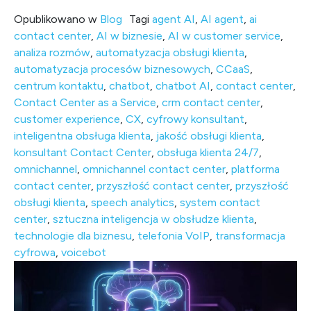
Opublikowano w
Blog
Tagi
agent AI
,
AI agent
,
ai
contact center
,
AI w biznesie
,
AI w customer service
,
analiza rozmów
,
automatyzacja obsługi klienta
,
automatyzacja procesów biznesowych
,
CCaaS
,
centrum kontaktu
,
chatbot
,
chatbot AI
,
contact center
,
Contact Center as a Service
,
crm contact center
,
customer experience
,
CX
,
cyfrowy konsultant
,
inteligentna obsługa klienta
,
jakość obsługi klienta
,
konsultant Contact Center
,
obsługa klienta 24/7
,
omnichannel
,
omnichannel contact center
,
platforma
contact center
,
przyszłość contact center
,
przyszłość
obsługi klienta
,
speech analytics
,
system contact
center
,
sztuczna inteligencja w obsłudze klienta
,
technologie dla biznesu
,
telefonia VoIP
,
transformacja
cyfrowa
,
voicebot