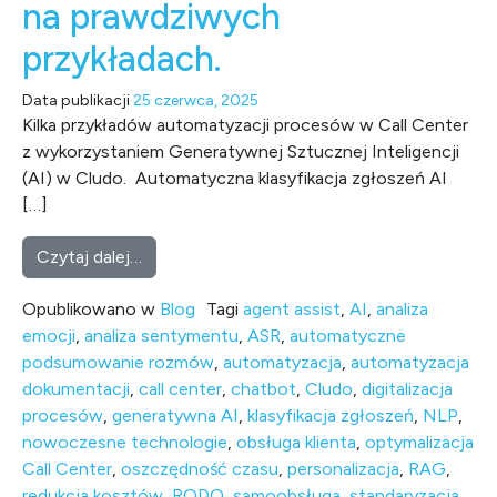
na prawdziwych
przykładach.
Data publikacji
25 czerwca, 2025
Kilka przykładów automatyzacji procesów w Call Center
z wykorzystaniem Generatywnej Sztucznej Inteligencji
(AI) w Cludo. Automatyczna klasyfikacja zgłoszeń AI
[…]
from Stare, NOWE Call Center. Sprawdzone m
Czytaj dalej…
Opublikowano w
Blog
Tagi
agent assist
,
AI
,
analiza
emocji
,
analiza sentymentu
,
ASR
,
automatyczne
podsumowanie rozmów
,
automatyzacja
,
automatyzacja
dokumentacji
,
call center
,
chatbot
,
Cludo
,
digitalizacja
procesów
,
generatywna AI
,
klasyfikacja zgłoszeń
,
NLP
,
nowoczesne technologie
,
obsługa klienta
,
optymalizacja
Call Center
,
oszczędność czasu
,
personalizacja
,
RAG
,
redukcja kosztów
,
RODO
,
samoobsługa
,
standaryzacja
,