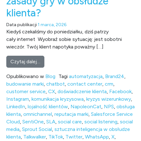
zasady gry w obsłudze
klienta?
Data publikacji
1 marca, 2026
Kiedyś czekaliśmy do poniedziałku, dziś patrzy
cały internet Wyobraź sobie sytuację: jest sobotni
wieczór. Twój klient napotyka poważny […]
from Kryzys wybucha w weekend. Jak social 
Czytaj dalej…
Opublikowano w
Blog
Tagi
automatyzacja
,
Brand24
,
budowanie marki
,
chatbot
,
contact center
,
crm
,
customer service
,
CX
,
doświadczenie klienta
,
Facebook
,
Instagram
,
komunikacja kryzysowa
,
kryzys wizerunkowy
,
LinkedIn
,
lojalność klientów
,
NapoleonCat
,
NPS
,
obsługa
klienta
,
omnichannel
,
reputacja marki
,
Salesforce Service
Cloud
,
SentiOne
,
SLA
,
social care
,
social listening
,
social
media
,
Sprout Social
,
sztuczna inteligencja w obsłudze
klienta
,
Talkwalker
,
TikTok
,
Twitter
,
WhatsApp
,
X
,