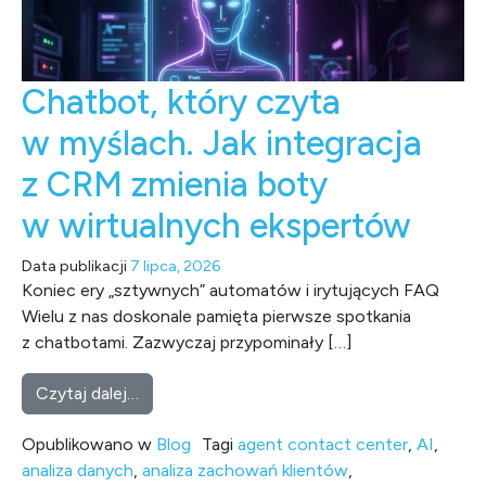
Chatbot, który czyta
w myślach. Jak integracja
z CRM zmienia boty
w wirtualnych ekspertów
Data publikacji
7 lipca, 2026
Koniec ery „sztywnych” automatów i irytujących FAQ
Wielu z nas doskonale pamięta pierwsze spotkania
z chatbotami. Zazwyczaj przypominały […]
from Chatbot, który czyta w myślach. Jak i
Czytaj dalej…
Opublikowano w
Blog
Tagi
agent contact center
,
AI
,
analiza danych
,
analiza zachowań klientów
,