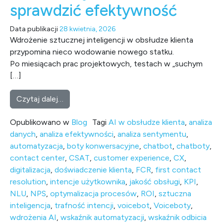
sprawdzić efektywność
Data publikacji
28 kwietnia, 2026
Wdrożenie sztucznej inteligencji w obsłudze klienta
przypomina nieco wodowanie nowego statku.
Po miesiącach prac projektowych, testach w „suchym
[…]
from Wdrożone VoiceBOTy i ChatBOTy – cz
Czytaj dalej…
Opublikowano w
Blog
Tagi
AI w obsłudze klienta
,
analiza
danych
,
analiza efektywności
,
analiza sentymentu
,
automatyzacja
,
boty konwersacyjne
,
chatbot
,
chatboty
,
contact center
,
CSAT
,
customer experience
,
CX
,
digitalizacja
,
doświadczenie klienta
,
FCR
,
first contact
resolution
,
intencje użytkownika
,
jakość obsługi
,
KPI
,
NLU
,
NPS
,
optymalizacja procesów
,
ROI
,
sztuczna
inteligencja
,
trafność intencji
,
voicebot
,
Voiceboty
,
wdrożenia AI
,
wskaźnik automatyzacji
,
wskaźnik odbicia