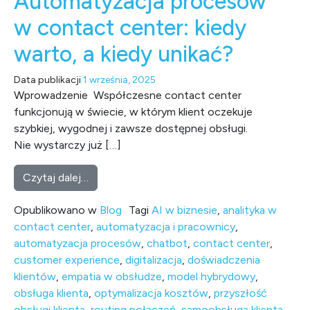
Automatyzacja procesów
w contact center: kiedy
warto, a kiedy unikać?
Data publikacji
1 września, 2025
Wprowadzenie Współczesne contact center
funkcjonują w świecie, w którym klient oczekuje
szybkiej, wygodnej i zawsze dostępnej obsługi.
Nie wystarczy już […]
from Automatyzacja procesów w contact cent
Czytaj dalej…
Opublikowano w
Blog
Tagi
AI w biznesie
,
analityka w
contact center
,
automatyzacja i pracownicy
,
automatyzacja procesów
,
chatbot
,
contact center
,
customer experience
,
digitalizacja
,
doświadczenia
klientów
,
empatia w obsłudze
,
model hybrydowy
,
obsługa klienta
,
optymalizacja kosztów
,
przyszłość
obsługi klienta
,
routing połączeń
,
samoobsługa klienta
,