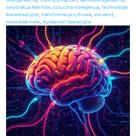
satysfakcja klientów
,
sztuczna inteligencja
,
technologie
konwersacyjne
,
transformacja cyfrowa
,
voicebot
,
wizerunek marki
,
wydajność operacyjna