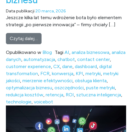
Data publikacji
20 marca, 2026
Jeszcze kilka lat temu wdrożenie bota było elementem
strategii „po pierwsze innowacja” – firmy chciały […]
from Mierzenie efektywności inwestycji w Vo
Czytaj dalej…
Opublikowano w
Blog
Tagi
AI
,
analiza biznesowa
,
analiza
danych
,
automatyzacja
,
chatbot
,
contact center
,
customer experience
,
CX
,
dane
,
dashboard
,
digital
transformation
,
FCR
,
konwersja
,
KPI
,
metryki
,
metryki
jakości
,
mierzenie efektywności
,
obsługa klienta
,
optymalizacja biznesu
,
oszczędności
,
puste metryki
,
redukcja kosztów
,
retencja
,
ROI
,
sztuczna inteligencja
,
technologie
,
voicebot