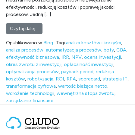
efektywności, redukcję kosztów i poprawę jakości
procesów. Jedną […]
from Jak mierzyć opłacalność wdrożenia B
Czytaj dalej…
Opublikowano w
Blog
Tagi
analiza kosztów i korzyści
,
analiza procesów
,
automatyzacja procesów
,
boty
,
CBA
,
efektywność biznesowa
,
IRR
,
NPV
,
ocena inwestycji
,
okres zwrotu z inwestycji
,
opłacalność inwestycji
,
optymalizacja procesów
,
payback period
,
redukcja
kosztów
,
robotyzacja
,
ROI
,
RPA
,
scorecard
,
strategia IT
,
transformacja cyfrowa
,
wartość bieżąca netto
,
wdrożenie technologii
,
wewnętrzna stopa zwrotu
,
zarządzanie finansami