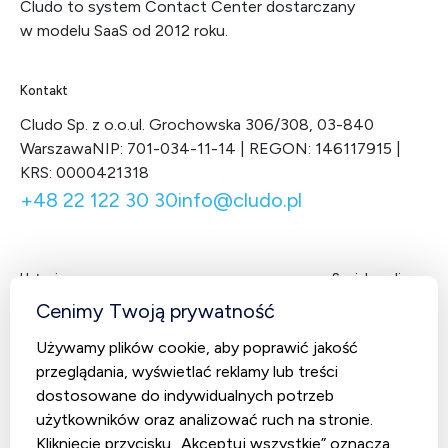
Cludo to system Contact Center dostarczany
w modelu SaaS od 2012 roku.
Kontakt
Cludo Sp. z o.o.
ul. Grochowska 306/308, 03-840
Warszawa
NIP: 701-034-11-14 | REGON: 146117915 |
KRS: 0000421318
+48 22 122 30 30
info@cludo.pl
Usługi
Social media
Facebook
LinkedIn
X
You
Cenimy Twoją prywatność
Contact Center
Używamy plików cookie, aby poprawić jakość
CludoCRM
przeglądania, wyświetlać reklamy lub treści
Telekomunikacja
dostosowane do indywidualnych potrzeb
użytkowników oraz analizować ruch na stronie.
AI Studio – Sztuczna inteligencja
Kliknięcie przycisku „Akceptuj wszystkie” oznacza