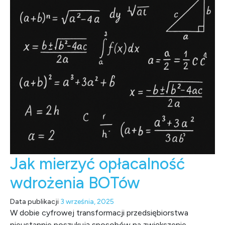
Jak mierzyć opłacalność
wdrożenia BOTów
Data publikacji
3 września, 2025
W dobie cyfrowej transformacji przedsiębiorstwa
nieustannie poszukują sposobów na zwiększenie