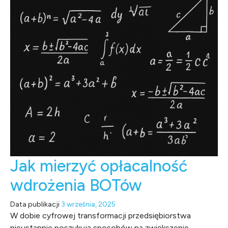
Jak mierzyć opłacalność
wdrożenia BOTów
Data publikacji
3 września, 2025
W dobie cyfrowej transformacji przedsiębiorstwa
nieustannie poszukują sposobów na zwiększenie