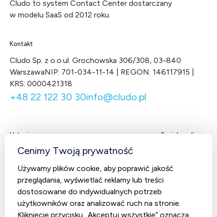
Cludo to system Contact Center dostarczany
w modelu SaaS od 2012 roku.
Kontakt
Cludo Sp. z o.o.
ul. Grochowska 306/308, 03-840
Warszawa
NIP: 701-034-11-14 | REGON: 146117915 |
KRS: 0000421318
+48 22 122 30 30
info@cludo.pl
Usługi
Social media
Facebook
LinkedIn
X
You
Cenimy Twoją prywatność
Contact Center
Używamy plików cookie, aby poprawić jakość
CludoCRM
przeglądania, wyświetlać reklamy lub treści
Telekomunikacja
dostosowane do indywidualnych potrzeb
użytkowników oraz analizować ruch na stronie.
AI Studio – Sztuczna inteligencja
Kliknięcie przycisku „Akceptuj wszystkie” oznacza