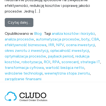
efektywności, redukcję kosztów i poprawę jakości
procesów. Jedną […]
from Jak mierzyć opłacalność wdrożenia B
Czytaj dalej…
Opublikowano w
Blog
Tagi
analiza kosztów i korzyści
,
analiza procesów
,
automatyzacja procesów
,
boty
,
CBA
,
efektywność biznesowa
,
IRR
,
NPV
,
ocena inwestycji
,
okres zwrotu z inwestycji
,
opłacalność inwestycji
,
optymalizacja procesów
,
payback period
,
redukcja
kosztów
,
robotyzacja
,
ROI
,
RPA
,
scorecard
,
strategia IT
,
transformacja cyfrowa
,
wartość bieżąca netto
,
wdrożenie technologii
,
wewnętrzna stopa zwrotu
,
zarządzanie finansami