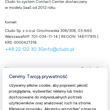
Cludo to system Contact Center dostarczany
w modelu SaaS od 2012 roku.
Kontakt
Cludo Sp. z o.o.
ul. Grochowska 306/308, 03-840
Warszawa
NIP: 701-034-11-14 | REGON: 146117915 |
KRS: 0000421318
+48 22 122 30 30
info@cludo.pl
Usługi
Social media
Facebook
LinkedIn
X
You
Cenimy Twoją prywatność
Contact Center
Używamy plików cookie, aby poprawić jakość
CludoCRM
przeglądania, wyświetlać reklamy lub treści
Telekomunikacja
dostosowane do indywidualnych potrzeb
użytkowników oraz analizować ruch na stronie.
AI Studio – Sztuczna inteligencja
Kliknięcie przycisku „Akceptuj wszystkie” oznacza