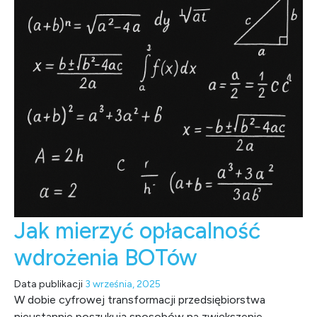
Jak mierzyć opłacalność
wdrożenia BOTów
Data publikacji
3 września, 2025
W dobie cyfrowej transformacji przedsiębiorstwa
nieustannie poszukują sposobów na zwiększenie