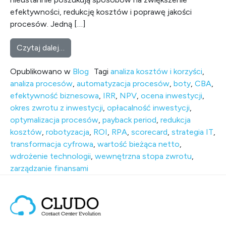
efektywności, redukcję kosztów i poprawę jakości
procesów. Jedną […]
from Jak mierzyć opłacalność wdrożenia B
Czytaj dalej…
Opublikowano w
Blog
Tagi
analiza kosztów i korzyści
,
analiza procesów
,
automatyzacja procesów
,
boty
,
CBA
,
efektywność biznesowa
,
IRR
,
NPV
,
ocena inwestycji
,
okres zwrotu z inwestycji
,
opłacalność inwestycji
,
optymalizacja procesów
,
payback period
,
redukcja
kosztów
,
robotyzacja
,
ROI
,
RPA
,
scorecard
,
strategia IT
,
transformacja cyfrowa
,
wartość bieżąca netto
,
wdrożenie technologii
,
wewnętrzna stopa zwrotu
,
zarządzanie finansami