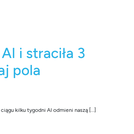
AI i straciła 3
aj pola
ciągu kilku tygodni AI odmieni naszą […]
 pola minowe.