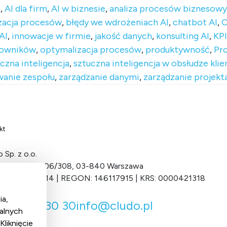
I
,
AI dla firm
,
AI w biznesie
,
analiza procesów biznesow
zacja procesów
,
błędy we wdrożeniach AI
,
chatbot AI
,
C
AI
,
innowacje w firmie
,
jakość danych
,
konsulting AI
,
KPI
cowników
,
optymalizacja procesów
,
produktywność
,
Pr
czna inteligencja
,
sztuczna inteligencja w obsłudze klie
anie zespołu
,
zarządzanie danymi
,
zarządzanie projekt
kt
 Sp. z o.o.
Grochowska 306/308, 03-840 Warszawa
 701-034-11-14 | REGON: 146117915 | KRS: 0000421318
ia,
 22 122 30 30
info@cludo.pl
alnych
liknięcie