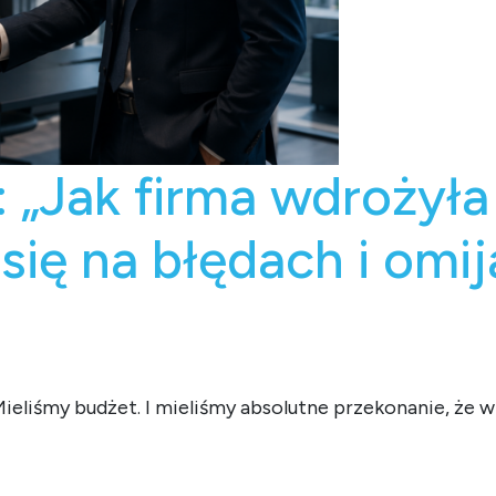
: „Jak firma wdrożyła 
się na błędach i omij
ieliśmy budżet. I mieliśmy absolutne przekonanie, że w 
a wdrożyła AI i straciła 3 miesiące”. Ucz się na błędach i omijaj