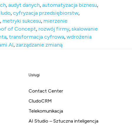
ych
,
audyt danych
,
automatyzacja biznesu
,
ludo
,
cyfryzacja przedsiębiorstw
,
,
metryki sukcesu
,
mierzenie
oof of Concept
,
rozwój firmy
,
skalowanie
nta
,
transformacja cyfrowa
,
wdrożenia
ami AI
,
zarządzanie zmianą
Usługi
Contact Center
CludoCRM
Telekomunikacja
AI Studio – Sztuczna inteligencja