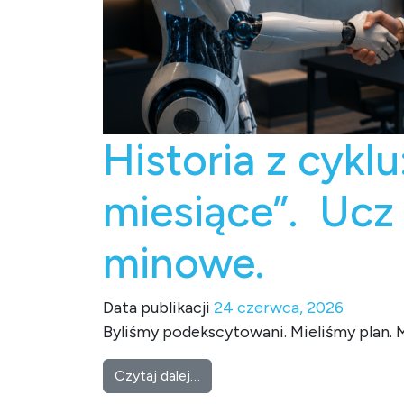
Historia z cyklu
miesiące”. Ucz 
minowe.
Data publikacji
24 czerwca, 2026
Byliśmy podekscytowani. Mieliśmy plan. M
from Historia z cyklu: „Jak firm
Czytaj dalej…