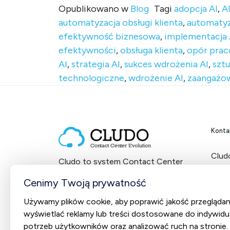
Opublikowano w
Blog
Tagi
adopcja AI
,
A
automatyzacja obsługi klienta
,
automaty
efektywność biznesowa
,
implementacja 
efektywności
,
obsługa klienta
,
opór pra
AI
,
strategia AI
,
sukces wdrożenia AI
,
sztu
technologiczne
,
wdrożenie AI
,
zaangażow
Konta
Cludo
Cludo to system Contact Center
ul. 
dostarczany w modelu SaaS
NIP:
Cenimy Twoją prywatność
od 2012 roku.
Używamy plików cookie, aby poprawić jakość przeglądan
+48
wyświetlać reklamy lub treści dostosowane do indywidu
potrzeb użytkowników oraz analizować ruch na stronie. K