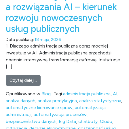
a rozwiązania AI – kierunek
rozwoju nowoczesnych
usług publicznych
Data publikacji
18 maja, 2026
1. Dlaczego administracja publiczna coraz mocniej
inwestuje w AI Administracja publiczna przechodzi
obecnie intensywną transformację cyfrową. Instytucje
[…]
from Administracja publiczna a rozwiązania
Czytaj dalej…
Opublikowano w
Blog
Tagi
administracja publiczna
,
AI
,
analiza danych
,
analiza predykcyjna
,
analiza statystyczna
,
automatyczne kierowanie spraw
,
automatyzacja
administracji
,
automatyzacja procesów
,
bezpieczeństwo danych
,
Big Data
,
chatboty
,
Cludo
,
cyfryzacja
,
decyzje algorytmiczne
,
dostępność usług
,