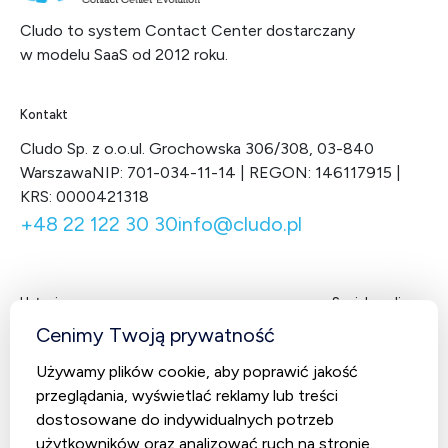
Cludo to system Contact Center dostarczany
w modelu SaaS od 2012 roku.
Kontakt
Cludo Sp. z o.o.
ul. Grochowska 306/308, 03-840
Warszawa
NIP: 701-034-11-14 | REGON: 146117915 |
KRS: 0000421318
+48 22 122 30 30
info@cludo.pl
Usługi
Social media
Facebook
LinkedIn
X
You
Cenimy Twoją prywatność
Contact Center
Używamy plików cookie, aby poprawić jakość
CludoCRM
przeglądania, wyświetlać reklamy lub treści
Telekomunikacja
dostosowane do indywidualnych potrzeb
użytkowników oraz analizować ruch na stronie.
AI Studio – Sztuczna inteligencja