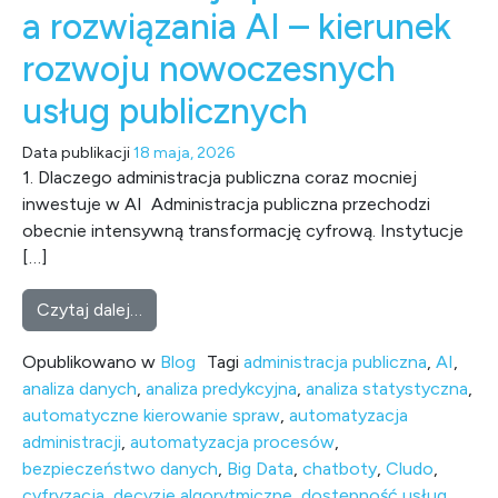
a rozwiązania AI – kierunek
rozwoju nowoczesnych
usług publicznych
Data publikacji
18 maja, 2026
1. Dlaczego administracja publiczna coraz mocniej
inwestuje w AI Administracja publiczna przechodzi
obecnie intensywną transformację cyfrową. Instytucje
[…]
from Administracja publiczna a rozwiązania
Czytaj dalej…
Opublikowano w
Blog
Tagi
administracja publiczna
,
AI
,
analiza danych
,
analiza predykcyjna
,
analiza statystyczna
,
automatyczne kierowanie spraw
,
automatyzacja
administracji
,
automatyzacja procesów
,
bezpieczeństwo danych
,
Big Data
,
chatboty
,
Cludo
,
cyfryzacja
,
decyzje algorytmiczne
,
dostępność usług
,