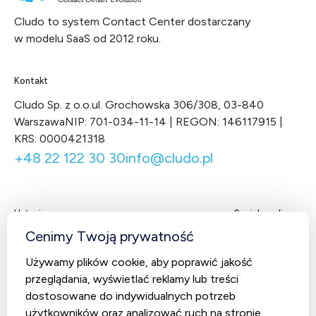
Cludo to system Contact Center dostarczany
w modelu SaaS od 2012 roku.
Kontakt
Cludo Sp. z o.o.
ul. Grochowska 306/308, 03-840
Warszawa
NIP: 701-034-11-14 | REGON: 146117915 |
KRS: 0000421318
+48 22 122 30 30
info@cludo.pl
Usługi
Social media
Facebook
LinkedIn
X
You
Cenimy Twoją prywatność
Contact Center
Używamy plików cookie, aby poprawić jakość
CludoCRM
przeglądania, wyświetlać reklamy lub treści
Telekomunikacja
dostosowane do indywidualnych potrzeb
użytkowników oraz analizować ruch na stronie.
AI Studio – Sztuczna inteligencja