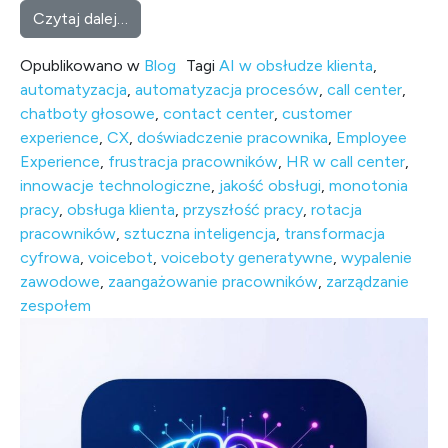
from Frustracja agentów w call center a ro
Czytaj dalej…
Opublikowano w
Blog
Tagi
AI w obsłudze klienta
,
automatyzacja
,
automatyzacja procesów
,
call center
,
chatboty głosowe
,
contact center
,
customer
experience
,
CX
,
doświadczenie pracownika
,
Employee
Experience
,
frustracja pracowników
,
HR w call center
,
innowacje technologiczne
,
jakość obsługi
,
monotonia
pracy
,
obsługa klienta
,
przyszłość pracy
,
rotacja
pracowników
,
sztuczna inteligencja
,
transformacja
cyfrowa
,
voicebot
,
voiceboty generatywne
,
wypalenie
zawodowe
,
zaangażowanie pracowników
,
zarządzanie
zespołem