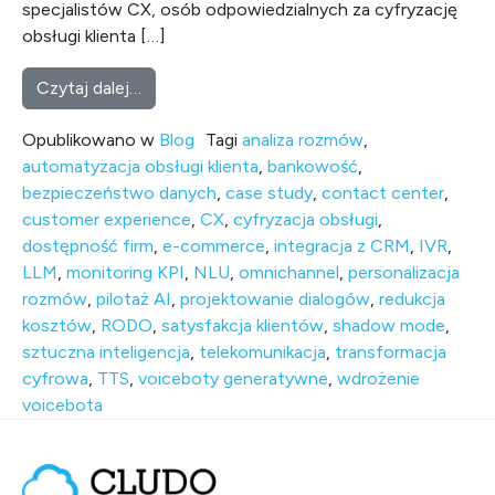
specjalistów CX, osób odpowiedzialnych za cyfryzację
obsługi klienta […]
from Jak voiceboty generatywne zmieniają I
Czytaj dalej…
Opublikowano w
Blog
Tagi
analiza rozmów
,
automatyzacja obsługi klienta
,
bankowość
,
bezpieczeństwo danych
,
case study
,
contact center
,
customer experience
,
CX
,
cyfryzacja obsługi
,
dostępność firm
,
e-commerce
,
integracja z CRM
,
IVR
,
LLM
,
monitoring KPI
,
NLU
,
omnichannel
,
personalizacja
rozmów
,
pilotaż AI
,
projektowanie dialogów
,
redukcja
kosztów
,
RODO
,
satysfakcja klientów
,
shadow mode
,
sztuczna inteligencja
,
telekomunikacja
,
transformacja
cyfrowa
,
TTS
,
voiceboty generatywne
,
wdrożenie
voicebota