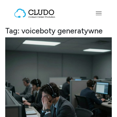
Przejdź do treści
Main Navigation
Tag:
voiceboty generatywne