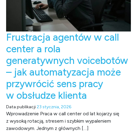
Frustracja agentów w call
center a rola
generatywnych voicebotów
– jak automatyzacja może
przywrócić sens pracy
w obsłudze klienta
Data publikacji
23 stycznia, 2026
Wprowadzenie Praca w call center od lat kojarzy się
z wysoką rotacją, stresem i szybkim wypaleniem
zawodowym. Jednym z głównych […]