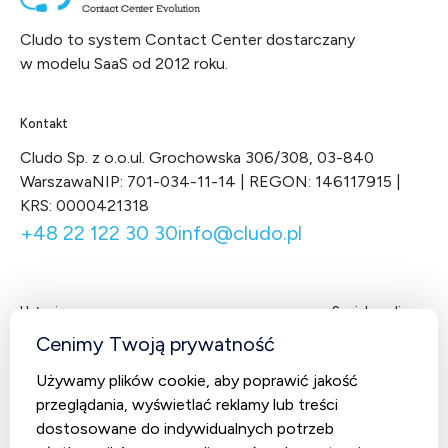
Cludo to system Contact Center dostarczany
w modelu SaaS od 2012 roku.
Kontakt
Cludo Sp. z o.o.
ul. Grochowska 306/308, 03-840
Warszawa
NIP: 701-034-11-14 | REGON: 146117915 |
KRS: 0000421318
+48 22 122 30 30
info@cludo.pl
Usługi
Social media
Facebook
LinkedIn
X
You
Cenimy Twoją prywatność
Contact Center
Używamy plików cookie, aby poprawić jakość
CludoCRM
przeglądania, wyświetlać reklamy lub treści
Telekomunikacja
dostosowane do indywidualnych potrzeb