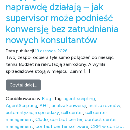
naprawdę działają – jak
supervisor może podnieść
konwersję bez zatrudniania
nowych konsultantów
Data publikacji
19 czerwca, 2026
Twój zespół odbiera tyle samo połączeń co miesiąc
temu. Budżet na rekrutację zamrożony. A wyniki
sprzedażowe stoją w miejscu. Zanim […]
from Skrypty rozmów, które naprawdę działa
Czytaj dalej…
Opublikowano w
Blog
Tagi
agent scripting
,
AgentScripting
,
AHT
,
analiza konwersji
,
analiza rozmów
,
automatyzacja sprzedaży
,
call center
,
call center
management
,
Cludo
,
contact center
,
contact center
management
,
contact center software
,
CRM w contact