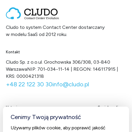
Cludo to system Contact Center dostarczany
w modelu SaaS od 2012 roku.
Kontakt
Cludo Sp. z o.o.
ul. Grochowska 306/308, 03-840
Warszawa
NIP: 701-034-11-14 | REGON: 146117915 |
KRS: 0000421318
+48 22 122 30 30
info@cludo.pl
Usługi
Social media
Facebook
LinkedIn
X
You
Cenimy Twoją prywatność
Contact Center
Używamy plików cookie, aby poprawić jakość
CludoCRM