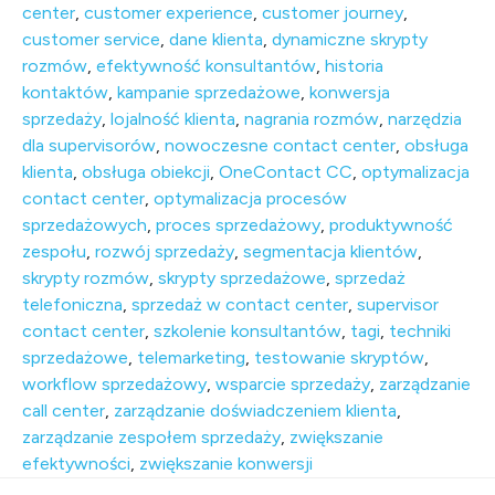
center
,
customer experience
,
customer journey
,
customer service
,
dane klienta
,
dynamiczne skrypty
rozmów
,
efektywność konsultantów
,
historia
kontaktów
,
kampanie sprzedażowe
,
konwersja
sprzedaży
,
lojalność klienta
,
nagrania rozmów
,
narzędzia
dla supervisorów
,
nowoczesne contact center
,
obsługa
klienta
,
obsługa obiekcji
,
OneContact CC
,
optymalizacja
contact center
,
optymalizacja procesów
sprzedażowych
,
proces sprzedażowy
,
produktywność
zespołu
,
rozwój sprzedaży
,
segmentacja klientów
,
skrypty rozmów
,
skrypty sprzedażowe
,
sprzedaż
telefoniczna
,
sprzedaż w contact center
,
supervisor
contact center
,
szkolenie konsultantów
,
tagi
,
techniki
sprzedażowe
,
telemarketing
,
testowanie skryptów
,
workflow sprzedażowy
,
wsparcie sprzedaży
,
zarządzanie
call center
,
zarządzanie doświadczeniem klienta
,
zarządzanie zespołem sprzedaży
,
zwiększanie
efektywności
,
zwiększanie konwersji